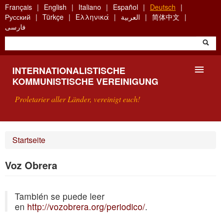
Skip
Français
English
Italiano
Español
Deutsch
to
Русский
Türkçe
Ελληνικά
العربية
简体中文
main
فارسی
content
INTERNATIONALISTISCHE
KOMMUNISTISCHE VEREINIGUNG
Proletarier aller Länder, vereinigt euch!
VORSTELLUNG
Startseite
WAS IST DIE IKV?
Voz Obrera
SUCHE
También se puede leer
KONTAKT
en
http://vozobrera.org/periodico/
.