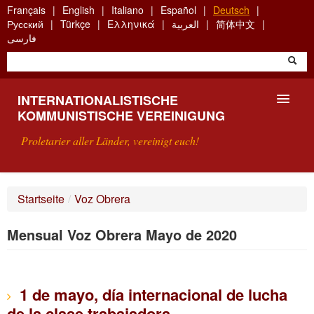
Skip
Français
English
Italiano
Español
Deutsch
to
Русский
Türkçe
Ελληνικά
العربية
简体中文
main
فارسی
content
INTERNATIONALISTISCHE
KOMMUNISTISCHE VEREINIGUNG
Proletarier aller Länder, vereinigt euch!
VORSTELLUNG
Startseite
/
Voz Obrera
WAS IST DIE IKV?
Mensual Voz Obrera Mayo de 2020
SUCHE
KONTAKT
1 de mayo, día internacional de lucha
de la clase trabajadora