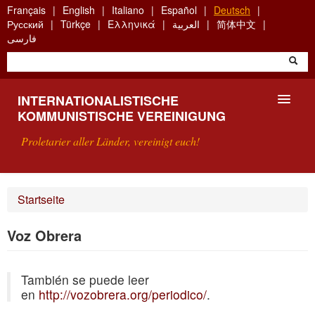
Skip
Français
English
Italiano
Español
Deutsch
to
Русский
Türkçe
Ελληνικά
العربية
简体中文
main
فارسی
content
INTERNATIONALISTISCHE
KOMMUNISTISCHE VEREINIGUNG
Proletarier aller Länder, vereinigt euch!
VORSTELLUNG
Startseite
WAS IST DIE IKV?
Voz Obrera
SUCHE
También se puede leer
KONTAKT
en
http://vozobrera.org/periodico/
.