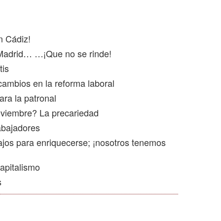
n Cádiz!
 Madrid… …¡Que no se rinde!
tis
cambios en la reforma laboral
ra la patronal
oviembre? La precariedad
rabajadores
ajos para enriquecerse; ¡nosotros tenemos
capitalismo
s
1