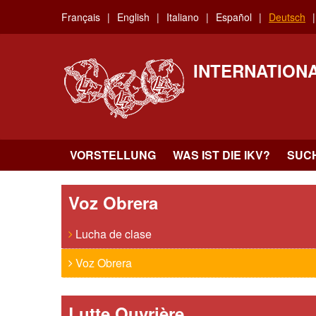
Skip
Français
English
Italiano
Español
Deutsch
to
main
content
INTERNATION
VORSTELLUNG
WAS IST DIE IKV?
SUC
Voz Obrera
Lucha de clase
Voz Obrera
Lutte Ouvrière