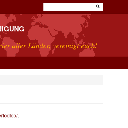
NIGUNG
rier aller Länder, vereinigt euch!
eriodico/
.