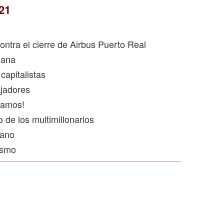
21
ontra el cierre de Airbus Puerto Real
gana
capitalistas
ajadores
idamos!
o de los multimillonarios
mano
ismo