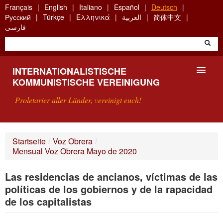
Skip
Français
English
Italiano
Español
Deutsch
to
Русский
Türkçe
Ελληνικά
العربية
简体中文
main
فارسی
content
INTERNATIONALISTISCHE
KOMMUNISTISCHE VEREINIGUNG
Proletarier aller Länder, vereinigt euch!
VORSTELLUNG
Startseite
/
Voz Obrera
/
Mensual Voz Obrera Mayo de 2020
WAS IST DIE IKV?
Las residencias de ancianos, víctimas de las
SUCHE
políticas de los gobiernos y de la rapacidad
KONTAKT
de los capitalistas