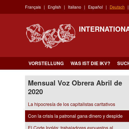
Skip
Français
English
Italiano
Español
Deutsch
to
main
content
INTERNATION
VORSTELLUNG
WAS IST DIE IKV?
SUC
Mensual Voz Obrera Abril de
2020
La hipocresía de los capitalistas caritativos
Con la crisis la patronal gana dinero y despide
El Corte Inglés: trabajadores expuestos al