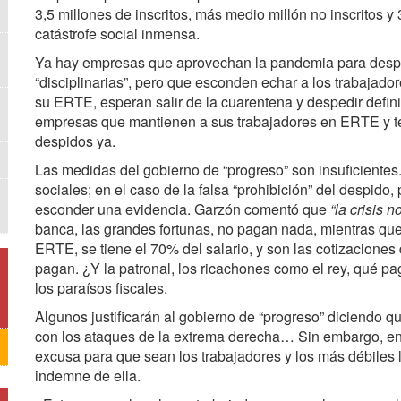
3,5 millones de inscritos, más medio millón no inscritos 
catástrofe social inmensa.
Ya hay empresas que aprovechan la pandemia para de
“disciplinarias”, pero que esconden echar a los trabaja
su ERTE, esperan salir de la cuarentena y despedir defin
empresas que mantienen a sus trabajadores en ERTE y tel
despidos ya.
Las medidas del gobierno de “progreso” son insuficiente
sociales; en el caso de la falsa “prohibición” del despido
esconder una evidencia. Garzón comentó que
“la crisis 
banca, las grandes fortunas, no pagan nada, mientras que
ERTE, se tiene el 70% del salario, y son las cotizaciones 
pagan. ¿Y la patronal, los ricachones como el rey, qué p
los paraísos fiscales.
Algunos justificarán al gobierno de “progreso” diciendo qu
con los ataques de la extrema derecha… Sin embargo, en
excusa para que sean los trabajadores y los más débiles 
indemne de ella.