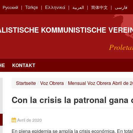
Русский
Türkçe
Ελληνικά
العربية
简体中文
فارسی
ALISTISCHE KOMMUNISTISCHE VEREI
Proleta
HE
KONTAKT
Startseite
/
Voz Obrera
/
Mensual Voz Obrera Abril de 
Con la crisis la patronal gana
Avril de 2020
En plena epidemia se amplía la crisis económica. En tota