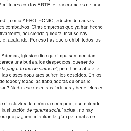
y 3 millones con los ERTE, el panorama es de una
spedir, como AEROTECNIC, aduciendo causas
dores combativos. Otras empresas que ya han hecho
itivamente, aduciendo quiebra. Incluso hay
etrabajando. Por eso hay que prohibir todos los
s. Además, Iglesias dice que impulsan medidas
, parece una burla a los despedidos, queriendo
no la pagarán los de siempre”
, pero hasta ahora la
 las clases populares sufren los despidos. En los
de todos y todas las trabajadoras quienes lo
agan? Nada, esconden sus fortunas y beneficios en
e si estuviera la derecha sería peor, que cuidado
 la situación de
“guerra social”
actual, no hay
los que paguen, mientras la gran patronal sale