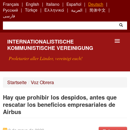
Skip
Français
English
Italiano
Español
Deutsch
to
Русский
Türkçe
Ελληνικά
العربية
简体中文
main
فارسی
content
INTERNATIONALISTISCHE
KOMMUNISTISCHE VEREINIGUNG
Proletarier aller Länder, vereinigt euch!
VORSTELLUNG
Startseite
/
Voz Obrera
WAS IST DIE IKV?
Hay que prohibir los despidos, antes que
SUCHE
rescatar los beneficios empresariales de
Airbus
KONTAKT