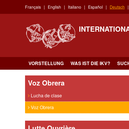
Skip
Français
English
Italiano
Español
Deutsch
to
main
content
INTERNATION
VORSTELLUNG
WAS IST DIE IKV?
SUC
Voz Obrera
Lucha de clase
Voz Obrera
Lutte Ouvrière