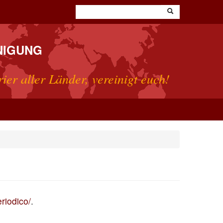
NIGUNG
rier aller Länder, vereinigt euch!
eriodico/
.