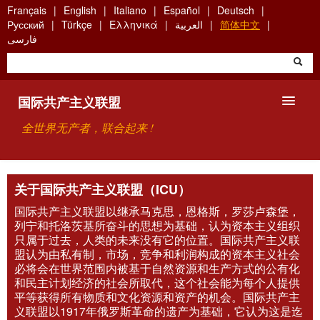
Skip
Français
English
Italiano
Español
Deutsch
to
Русский
Türkçe
Ελληνικά
العربية
简体中文
main
فارسی
content
国际共产主义联盟
全世界无产者，联合起来 !
主要观点
关于国际共产主义联盟（ICU）
关于国际共产主义联盟（ICU）
国际共产主义联盟以继承马克思，恩格斯，罗莎卢森堡，
列宁和托洛茨基所奋斗的思想为基础，认为资本主义组织
搜索
只属于过去，人类的未来没有它的位置。国际共产主义联
盟认为由私有制，市场，竞争和利润构成的资本主义社会
必将会在世界范围内被基于自然资源和生产方式的公有化
联系方式
和民主计划经济的社会所取代，这个社会能为每个人提供
平等获得所有物质和文化资源和资产的机会。国际共产主
义联盟以1917年俄罗斯革命的遗产为基础，它认为这是迄