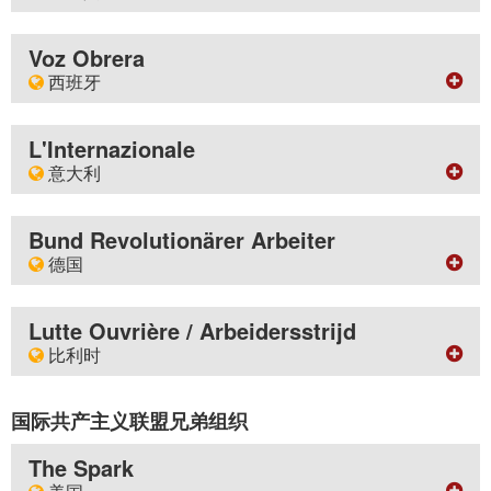
Documentos en español
电子邮件
Mensual Lucha de Clase (1978-1980)
地址
contact
w-fight.org
Ins Deutsche übersetzte Texte
BM ICLC - London WC1N 3XX - Britain
Voz Obrera
Материалы на русском языке
西班牙
编者导语
网站
Türkçe yayınlar
Workers' Fight workplace bulletin editorials
http://www.sinifmucadelesi.net
Mensual LDC trilingüe (1986 - 1993)
地址
季刊
Τα έγγραφα στην ελληνική γλώσσα
Apartado de Correos 10210 - Sevilla - Espagne
L'Internazionale
月刊
Class Struggle
النصوص باللغة العربية
意大利
Sınıf Mücadelesi
网站
文字中文
月刊
http://vozobrera.org
ترجمه‌های متون به زبان فارسی
地址
Workers' Fight monthly
电子邮件
Ass. L'Internazionale - Viale Ippolito Nievo, 32 - 57100
Bund Revolutionärer Arbeiter
小册子
boletinvozobrera
yahoo.es
Livorno - Italia
德国
Internationalist Communist Forum
网站
非常规刊物
非常规刊物
地址
http://www.linternazionale.it
Lucha de clase
Other documents in English
Das rote Tuch - Postfach 10 08 02 - 45008 Essen -
Lutte Ouvrière / Arbeidersstrijd
电子邮件
Deutschland
月刊
比利时
l.internazionale
tin.it
Voz Obrera
网站
地址
http://www.bund-revolutionaerer-arbeiter.org
月刊
BP 54, rue de la Clef, 7000 Mons, Belgique
国际共产主义联盟兄弟组织
L'Internazionale
电子邮件
BP 54, rue de la Clef, 7000 Mons, zonder andere
bund-revolutionaerer-arbeiter
gmx.de
vermelding - Belgique
The Spark