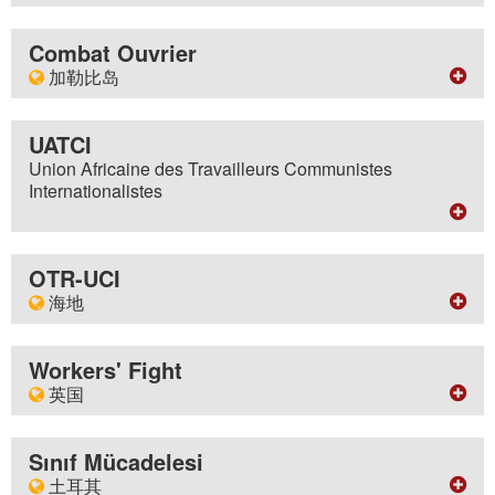
地址
BP 20029 - 93501 PANTIN CEDEX - FRANCE
Combat Ouvrier
加勒比岛
网站
http://www.lutte-ouvriere.org
地址
电子邮件
M. Philippe Anaïs - 1111 Rés Matéliane - l'aiguille -
UATCI
contact
lutte-ouvriere.org
97128 Goyave - Guadeloupe
Union Africaine des Travailleurs Communistes
BP 821 - 97258 Fort-de-France Cedex - Martinique
Internationalistes
周刊
网站
Lutte Ouvrière
https://combat-ouvrier.com/
地址
月刊
电子邮件
PAT - BP 42 - 92114 Clichy Cedex - France
OTR-UCI
Lutte de Classe
redaction
combat-ouvrier.net
海地
网站
小册子
http://www.uatci.org
Exposés du Cercle Léon Trotsky
半月刊
地址
Combat Ouvrier
BP 2074 - Port-au-Prince - Haïti
Workers' Fight
非常规刊物
月刊
Autres textes en français
英国
Le pouvoir aux travailleurs
电子邮件
vdtravailleurs
yahoo.fr
地址
翻译
BM Workers' Fight - London WC1N 3XX - Grande
Sınıf Mücadelesi
Translations into English
月刊
Bretagne
Documenti in italiano
土耳其
La Voix des Travailleurs