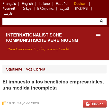
Skip
Français
English
Italiano
Español
Deutsch
to
Русский
Türkçe
Ελληνικά
العربية
简体中文
main
فارسی
content
INTERNATIONALISTISCHE
KOMMUNISTISCHE VEREINIGUNG
Proletarier aller Länder, vereinigt euch!
VORSTELLUNG
Startseite
/
Voz Obrera
WAS IST DIE IKV?
El impuesto a los beneficios empresariales,
SUCHE
una medida incompleta
KONTAKT
10 de mayo de 2020
Drucken