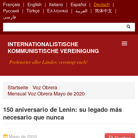
Skip
Français
English
Italiano
Español
Deutsch
to
Русский
Türkçe
Ελληνικά
العربية
简体中文
main
فارسی
content
INTERNATIONALISTISCHE
KOMMUNISTISCHE VEREINIGUNG
Proletarier aller Länder, vereinigt euch!
VORSTELLUNG
Startseite
/
Voz Obrera
/
Mensual Voz Obrera Mayo de 2020
WAS IST DIE IKV?
150 aniversario de Lenin: su legado más
SUCHE
necesario que nunca
KONTAKT
Mayo de 2020
Drucken