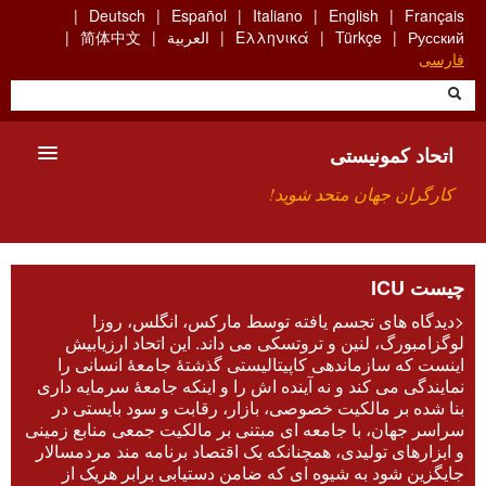
Skip
Deutsch
Español
Italiano
English
Français
to
Русский
Türkçe
Ελληνικά
العربية
简体中文
main
فارسی
content
اتحاد کمونیستی
کارگران جهان متحد شوید!
معارفه
چیست ICU
چیست ICU
<دیدگاه های تجسم یافته توسط مارکس، انگلس، روزا
لوگزامبورگ، لنین و تروتسکی می داند. این اتحاد ارزیابیش
جستجو
اینست که سازماندهی کاپیتالیستی گذشتۀ جامعۀ انسانی را
نمایندگی می کند و نه آینده اش را و اینکه جامعۀ سرمایه داری
بنا شده بر مالکیت خصوصی، بازار، رقابت و سود بایستی در
ارتباط
سراسر جهان، با جامعه ای مبتنی بر مالکیت جمعی منابع زمینی
و ابزارهای تولیدی، همچنانکه یک اقتصاد برنامه مند مردمسالار
جایگزین شود به شیوه ای که ضامن دستیابی برابر هریک از