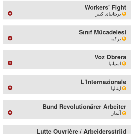
آدرس
Combat Ouvrier
BP 2074 - Port-au-Prince - Haïti
Workers' Fight
گاه گاهی
ماهانه
Autres textes en français
بریتانیای کبیر
Le pouvoir aux travailleurs
ایمیل
vdtravailleurs
yahoo.fr
آدرس
ترجمه
BM Workers' Fight - London WC1N 3XX - Grande
Sınıf Mücadelesi
Translations into English
ماهانه
Bretagne
Documenti in italiano
ترکیه
La Voix des Travailleurs
Documentos en español
ایمیل
Mensual Lucha de Clase (1978-1980)
آدرس
contact
w-fight.org
Ins Deutsche übersetzte Texte
BM ICLC - London WC1N 3XX - Britain
Voz Obrera
Материалы на русском языке
اسپانیا
سرمقاله
وبسایت
Türkçe yayınlar
Workers' Fight workplace bulletin editorials
http://www.sinifmucadelesi.net
Mensual LDC trilingüe (1986 - 1993)
آدرس
فصلی
Τα έγγραφα στην ελληνική γλώσσα
Apartado de Correos 10210 - Sevilla - Espagne
L'Internazionale
ماهانه
Class Struggle
النصوص باللغة العربية
ایتالیا
Sınıf Mücadelesi
وبسایت
文字中文
ماهانه
http://vozobrera.org
ترجمه‌های متون به زبان فارسی
آدرس
Workers' Fight monthly
ایمیل
Ass. L'Internazionale - Viale Ippolito Nievo, 32 - 57100
Bund Revolutionärer Arbeiter
بروشور
boletinvozobrera
yahoo.es
Livorno - Italia
آلمان
Internationalist Communist Forum
وبسایت
گاه گاهی
گاه گاهی
آدرس
http://www.linternazionale.it
Lucha de clase
Other documents in English
Das rote Tuch - Postfach 10 08 02 - 45008 Essen -
Lutte Ouvrière / Arbeidersstrijd