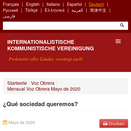
Skip
Français
English
Italiano
Español
Deutsch
to
Русский
Türkçe
Ελληνικά
العربية
简体中文
main
فارسی
content
INTERNATIONALISTISCHE
KOMMUNISTISCHE VEREINIGUNG
Proletarier aller Länder, vereinigt euch!
VORSTELLUNG
Startseite
/
Voz Obrera
/
Mensual Voz Obrera Mayo de 2020
WAS IST DIE IKV?
¿Qué sociedad queremos?
SUCHE
KONTAKT
Mayo de 2020
Drucken