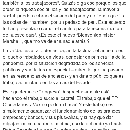
también a los trabajadores”. Quizás diga eso porque los que
crean la riqueza social, los y las trabajadoras, la mayoría
social, pueden cobrar el salario del paro y no tienen que ir a
las colas del “hambre”, por un pedazo de pan. Este acuerdo
lo han presentado como “el camino para la reconstrucción
de nuestro país”. ¿Es este el nuevo “Bienvenido mister
Marshall”, que “no va dejar a nadie atrás”?
La verdad es otra: quienes pagan la factura del acuerdo es
el pueblo trabajador, en vidas, por estar en primera fila de la
pandemia, por la situación degradada de los servicios
públicos y sanitarios en especial – miren lo que ha pasado
en las residencias de ancianos- y en dinero público que es
trabajo acumulado en las arcas del Estado.
Este gobierno de “progreso” desgraciadamente está
haciendo el trabajo sucio al capital. El trabajo que el PP,
Ciudadanos y Vox no podrían hacer. Y este trabajo es
simplemente garantizar el funcionamiento de las grandes
empresas y bancos, y sus plusvalías, y si hay que dar
migajas, como una renta mínima, que la defiende ya hasta
Pablo Casado y Luis de Guindos, se dan, ¡y a callar las