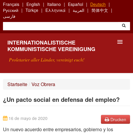
Skip
Français
English
Italiano
Español
Deutsch
to
Русский
Türkçe
Ελληνικά
العربية
简体中文
main
فارسی
content
INTERNATIONALISTISCHE
KOMMUNISTISCHE VEREINIGUNG
Proletarier aller Länder, vereinigt euch!
VORSTELLUNG
Startseite
/
Voz Obrera
WAS IST DIE IKV?
¿Un pacto social en defensa del empleo?
SUCHE
KONTAKT
16 de mayo de 2020
Drucken
Un nuevo acuerdo entre empresarios, gobierno y los