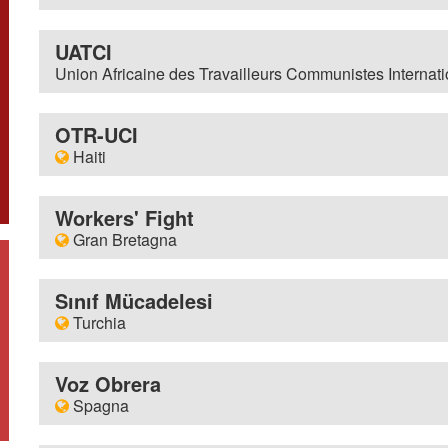
Contatto e-mail
contact
lutte-ouvriere.org
Indirizzo
M. Philippe Anaïs - 1111 Rés
Settimanale
Lutte Ouvrière
UATCI
Guadeloupe
BP 821 - 97258 Fort-de-Fran
Union Africaine des Travailleurs Communistes Internati
Mensile
Lutte de Classe
Sito Internet
https://combat-ouvrier.com/
Opuscoli
Exposés du Cercle Léon Tro
Indirizzo
PAT - BP 42 - 92114 Clichy 
Contatto e-mail
redaction
combat-ouvrier.ne
OTR-UCI
Occasionale
Autres textes en français
Sito Internet
http://www.uatci.org
Haiti
Bimensile
Combat Ouvrier
Traduzioni
Translations into English
Mensile
Le pouvoir aux travailleurs
Indirizzo
BP 2074 - Port-au-Prince - Ha
Documenti in italiano
Workers' Fight
Documentos en español
Contatto e-mail
vdtravailleurs
yahoo.fr
Mensual Lucha de Clase (1
Gran Bretagna
Ins Deutsche übersetzte Tex
Mensile
La Voix des Travailleurs
Indirizzo
Материалы на русском язы
BM Workers' Fight - Londo
Sınıf Mücadelesi
Türkçe yayınlar
Contatto e-mail
contact
w-fight.org
Mensual LDC trilingüe (1986
Turchia
Τα έγγραφα στην ελλην
Editoriali
Workers' Fight workplace bull
النصوص باللغة العربية
Indirizzo
BM ICLC - London WC1N 3XX
文字中文
Quarterly
Class Struggle
Voz Obrera
Sito Internet
http://www.sinifmucadelesi.n
رجمه‌های متون به زبان فارسی
Spagna
Mensile
Workers' Fight monthly
Mensile
Sınıf Mücadelesi
Opuscoli
Internationalist Communist 
Indirizzo
Apartado de Correos 10210 -