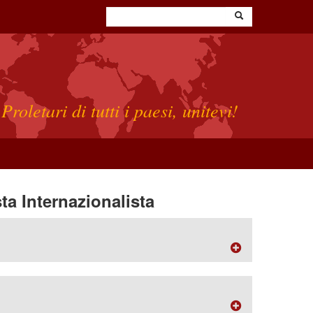
Proletari di tutti i paesi, unitevi!
a Internazionalista
 CEDEX - FRANCE