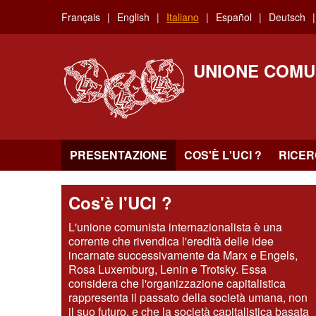
Skip
Français
English
Italiano
Español
Deutsch
to
main
content
UNIONE COMU
PRESENTAZIONE
COS'È L'UCI ?
RICE
Cos'è l'UCI ?
L'unione comunista internazionalista è una
corrente che rivendica l'eredità delle idee
incarnate successivamente da Marx e Engels,
Rosa Luxemburg, Lenin e Trotsky. Essa
considera che l'organizzazione capitalistica
rappresenta il passato della società umana, non
il suo futuro, e che la società capitalistica basata