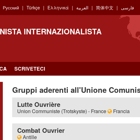
Русский
Türkçe
Ελληνικά
العربية
简体中文
فارسی
NISTA INTERNAZIONALISTA
RCA
SCRIVETECI
Gruppi aderenti all'Unione Comunist
Lutte Ouvrière
Union Communiste (Trotskyste) - France
Francia
Indirizzo
BP 20029 - 93501 PANTIN
Combat Ouvrier
Sito Internet
http://www.lutte-ouvriere.org
Antille