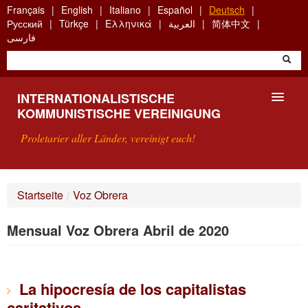
Skip
Français
English
Italiano
Español
Deutsch
to
Русский
Türkçe
Ελληνικά
العربية
简体中文
main
فارسی
content
INTERNATIONALISTISCHE
KOMMUNISTISCHE VEREINIGUNG
Proletarier aller Länder, vereinigt euch!
VORSTELLUNG
Startseite
/
Voz Obrera
WAS IST DIE IKV?
Mensual Voz Obrera Abril de 2020
SUCHE
KONTAKT
La hipocresía de los capitalistas
caritativos