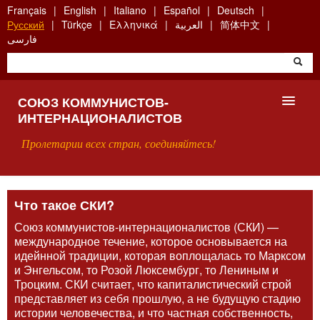
Skip
Français
English
Italiano
Español
Deutsch
to
Русский
Türkçe
Ελληνικά
العربية
简体中文
main
فارسی
content
СОЮЗ КОММУНИСТОВ-
ИНТЕРНАЦИОНАЛИСТОВ
Пролетарии всех стран, соединяйтесь!
ГЛАВНАЯ
Что такое СКИ?
ЧТО ТАКОЕ СКИ?
Союз коммунистов-интернационалистов (СКИ) —
международное течение, которое основывается на
ПОИСК
идейнной традиции, которая воплощалась то Марксом
и Энгельсом, то Розой Люксембург, то Лениным и
Троцким. СКИ считает, что капиталистический строй
КОНТАКТЫ
представляет из себя прошлую, а не будущую стадию
истории человечества, и что частная собственность,