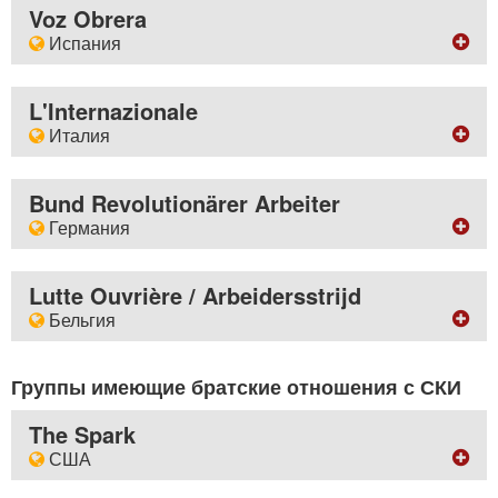
contact
w-fight.org
Ins Deutsche übersetzte Texte
BM ICLC - London WC1N 3XX - Britain
Voz Obrera
Материалы на русском языке
Испания
Передовая статья
сайт
Türkçe yayınlar
Workers' Fight workplace bulletin editorials
http://www.sinifmucadelesi.net
Mensual LDC trilingüe (1986 - 1993)
адрес
выходящая раз в 3 месяца
Τα έγγραφα στην ελληνική γλώσσα
Apartado de Correos 10210 - Sevilla - Espagne
L'Internazionale
ежемесячные издания
Class Struggle
النصوص باللغة العربية
Италия
Sınıf Mücadelesi
сайт
文字中文
ежемесячные издания
http://vozobrera.org
ترجمه‌های متون به زبان فارسی
адрес
Workers' Fight monthly
электронная почта
Ass. L'Internazionale - Viale Ippolito Nievo, 32 - 57100
Bund Revolutionärer Arbeiter
брошюры
boletinvozobrera
yahoo.es
Livorno - Italia
Германия
Internationalist Communist Forum
сайт
случайный
случайный
адрес
http://www.linternazionale.it
Lucha de clase
Other documents in English
Das rote Tuch - Postfach 10 08 02 - 45008 Essen -
Lutte Ouvrière / Arbeidersstrijd
электронная почта
Deutschland
ежемесячные издания
Бельгия
l.internazionale
tin.it
Voz Obrera
сайт
адрес
http://www.bund-revolutionaerer-arbeiter.org
ежемесячные издания
BP 54, rue de la Clef, 7000 Mons, Belgique
Группы имеющие братские отношения с СКИ
L'Internazionale
электронная почта
BP 54, rue de la Clef, 7000 Mons, zonder andere
bund-revolutionaerer-arbeiter
gmx.de
vermelding - Belgique
The Spark
США
сайт
ежемесячные издания
http://www.lutte-ouvriere.be
Das Rote Tuch