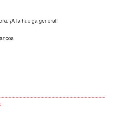
ora: ¡A la huelga general!
bancos
8