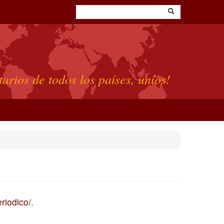
tarios de todos los países, uníos!
eriodico/
.