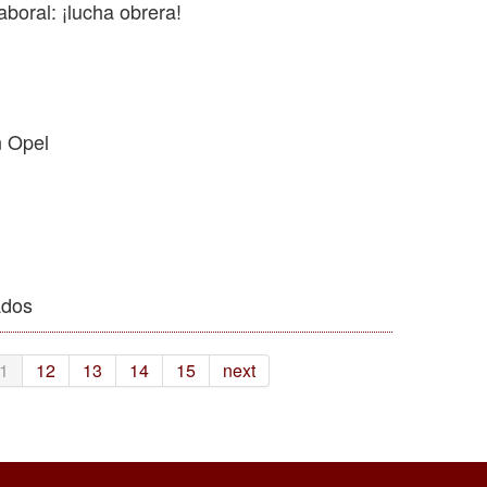
aboral: ¡lucha obrera!
n Opel
ados
1
12
13
14
15
next