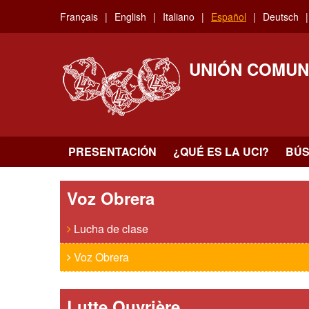
Skip
Français
English
Italiano
Español
Deutsch
to
main
content
UNIÓN COMUN
PRESENTACIÓN
¿QUÉ ES LA UCI?
BÚ
Voz Obrera
Lucha de clase
Voz Obrera
Lutte Ouvrière