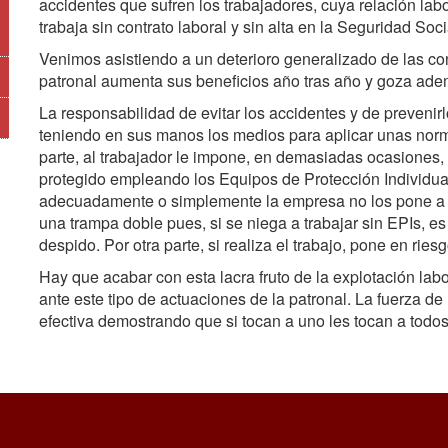
accidentes que sufren los trabajadores, cuya relación labo
trabaja sin contrato laboral y sin alta en la Seguridad Soci
Venimos asistiendo a un deterioro generalizado de las cond
patronal aumenta sus beneficios año tras año y goza adem
La responsabilidad de evitar los accidentes y de prevenir
teniendo en sus manos los medios para aplicar unas normas
parte, al trabajador le impone, en demasiadas ocasiones, t
protegido empleando los Equipos de Protección Individual
adecuadamente o simplemente la empresa no los pone a di
una trampa doble pues, si se niega a trabajar sin EPIs,
despido. Por otra parte, si realiza el trabajo, pone en ries
Hay que acabar con esta lacra fruto de la explotación la
ante este tipo de actuaciones de la patronal. La fuerza d
efectiva demostrando que si tocan a uno les tocan a todos