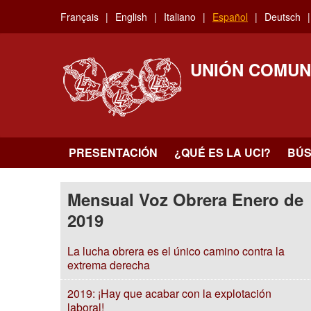
Skip
Français
English
Italiano
Español
Deutsch
to
main
content
UNIÓN COMUN
PRESENTACIÓN
¿QUÉ ES LA UCI?
BÚ
Mensual Voz Obrera Enero de
2019
La lucha obrera es el único camino contra la
extrema derecha
2019: ¡Hay que acabar con la explotación
laboral!