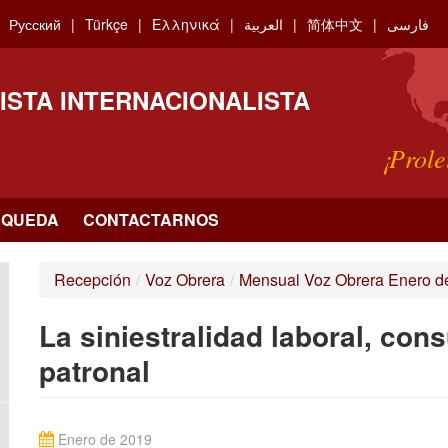
Русский
Türkçe
Ελληνικά
العربية
简体中文
فارسی
ISTA INTERNACIONALISTA
¡Prole
SQUEDA
CONTACTARNOS
Recepción
/
Voz Obrera
/
Mensual Voz Obrera Enero d
La siniestralidad laboral, con
patronal
Enero de 2019