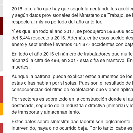
2018, otro año que hay que seguir lamentando los acciden
y según datos provisionales del Ministerio de Trabajo, s
respecto al mismo periodo del año anterior.
Y es que, en todo el año 2017, se produjeron 596.606 ac
del 5,4% respecto a 2016. Además, entre esos accidentes 
enero y septiembre llevamos 451.677 accidentes con baja
En todo el año 2016 el número de trabajadores que muri
alcanzó la cifra de 496, en 2017 esta cifra se mantuvo. E
muertes.
Aunque la patronal pueda explicar estos aumentos de los 
estas cifras hablan por sí solas. Pues son el resultado de
consecuencias del ritmo de explotación que vienen aplic
Por sectores es sobre todo en la construcción donde el au
destacado, seguido de la industria extractiva (minería) y l
de transporte y almacenamiento.
Estos datos sobre siniestralidad laboral son lógicamente lo
intervenido, haya o no ocurrido baja. Por lo tanto, cabe 