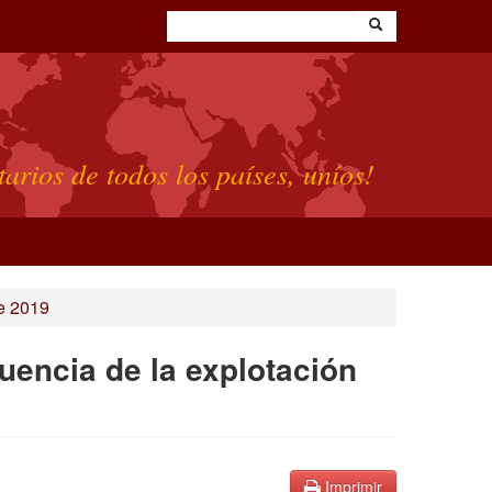
tarios de todos los países, uníos!
e 2019
suencia de la explotación
Imprimir