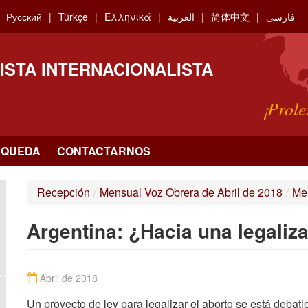
Русский
Türkçe
Ελληνικά
العربية
简体中文
فارسی
ISTA INTERNACIONALISTA
¡Prole
SQUEDA
CONTACTARNOS
Recepción
/
Mensual Voz Obrera de Abril de 2018
/
Men
Argentina: ¿Hacia una legaliz
Abril de 2018
Un proyecto de ley para legalizar el aborto se está deb