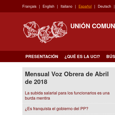
Skip
Français
English
Italiano
Español
Deutsch
to
main
content
UNIÓN COMUN
PRESENTACIÓN
¿QUÉ ES LA UCI?
BÚ
Mensual Voz Obrera de Abril
de 2018
La subida salarial para los funcionarios es una
burda mentira
¿Es franquista el gobierno del PP?