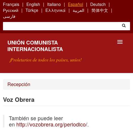
Skip
Français
English
Italiano
Español
Deutsch
to
Русский
Türkçe
Ελληνικά
العربية
简体中文
main
فارسی
content
UNIÓN COMUNISTA
INTERNACIONALISTA
¡Proletarios de todos los países, uníos!
PRESENTACIÓN
Recepción
¿QUÉ ES LA UCI?
Voz Obrera
BÚSQUEDA
También se puede leer
CONTACTARNOS
en
http://vozobrera.org/periodico/
.