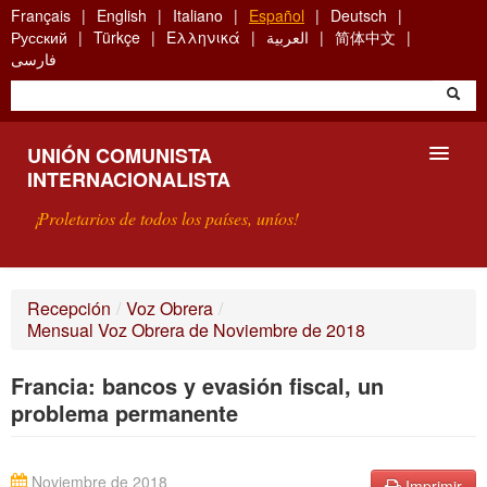
Skip
Français
English
Italiano
Español
Deutsch
to
Русский
Türkçe
Ελληνικά
العربية
简体中文
main
فارسی
content
UNIÓN COMUNISTA
INTERNACIONALISTA
¡Proletarios de todos los países, uníos!
PRESENTACIÓN
Recepción
/
Voz Obrera
/
Mensual Voz Obrera de Noviembre de 2018
¿QUÉ ES LA UCI?
Francia: bancos y evasión fiscal, un
BÚSQUEDA
problema permanente
CONTACTARNOS
Noviembre de 2018
Imprimir