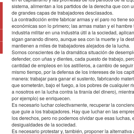
sistema, alimentan a los partidos de la derecha que con un
de grandes capas de trabajadores desclasados.
La contradicción entre fabricar armas y el paro no tiene 
económicas son lo primero; las armas matan y el hambre t
industria militar en una industria útil a la sociedad, apli
sigan ganando dinero, aunque sea con la muerte y la destr
mantienen a miles de trabajadores alejados de la lucha.
Somos conscientes de la dramática situación de desemple
defender, con uñas y dientes, cada puesto de trabajo, per
cantidad de empleos en los astilleros, a cambio de seguir
mismo tiempo, por la defensa de los intereses de los capi
manera: trabajar para ganar el sustento, fabricando mater
que someterán, bajo el fuego, a los pobres de cualquier r
a nosotros en la lucha contra la tiranía del dinero), mient
por ejemplo) se enriquecen.
Es necesario luchar colectivamente, recuperar la concien
que guie a los trabajadores. Hay que luchar en las empres
los derechos, pero no podemos olvidar que esas luchas, en
desigualdades de la sociedad.
Es necesario protestar y, también, proponer la alternativa a