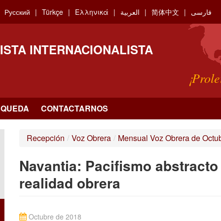
Русский
Türkçe
Ελληνικά
العربية
简体中文
فارسی
ISTA INTERNACIONALISTA
¡Prole
SQUEDA
CONTACTARNOS
Recepción
/
Voz Obrera
/
Mensual Voz Obrera de Octu
Navantia: Pacifismo abstracto 
realidad obrera
Octubre de 2018