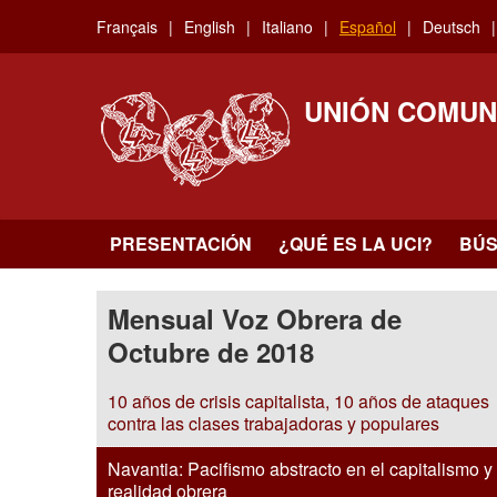
Skip
Français
English
Italiano
Español
Deutsch
to
main
content
UNIÓN COMUN
PRESENTACIÓN
¿QUÉ ES LA UCI?
BÚ
Mensual Voz Obrera de
Octubre de 2018
10 años de crisis capitalista, 10 años de ataques
contra las clases trabajadoras y populares
Navantia: Pacifismo abstracto en el capitalismo y
realidad obrera