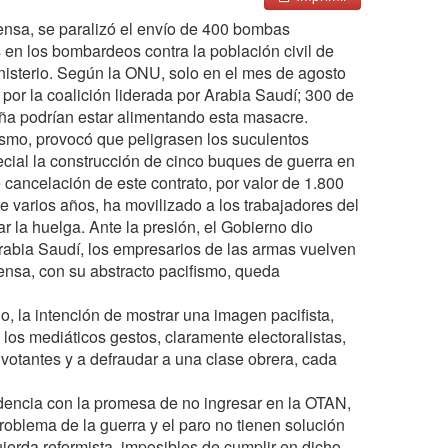
ensa, se paralizó el envío de 400 bombas
s en los bombardeos contra la población civil de
isterio. Según la ONU, solo en el mes de agosto
por la coalición liderada por Arabia Saudí; 300 de
ña podrían estar alimentando esta masacre.
lismo, provocó que peligrasen los suculentos
cial la construcción de cinco buques de guerra en
cancelación de este contrato, por valor de 1.800
e varios años, ha movilizado a los trabajadores del
r la huelga. Ante la presión, el Gobierno dio
rabia Saudí, los empresarios de las armas vuelven
fensa, con su abstracto pacifismo, queda
, la intención de mostrar una imagen pacifista,
 los mediáticos gestos, claramente electoralistas,
 votantes y a defraudar a una clase obrera, cada
idencia con la promesa de no ingresar en la OTAN,
oblema de la guerra y el paro no tienen solución
uierda reformista, imposibles de cumplir en dicho