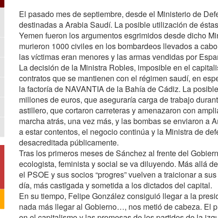
El pasado mes de septiembre, desde el Ministerio de Def
destinadas a Arabia Saudí. La posible utilización de ésta
Yemen fueron los argumentos esgrimidos desde dicho Min
murieron 1000 civiles en los bombardeos llevados a cabo 
las víctimas eran menores y las armas vendidas por Espa
La decisión de la Ministra Robles, imposible en el capita
contratos que se mantienen con el régimen saudí, en espe
la factoría de NAVANTIA de la Bahía de Cádiz. La posible 
millones de euros, que aseguraría carga de trabajo durant
astillero, que cortaron carreteras y amenazaron con amplia
marcha atrás, una vez más, y las bombas se enviaron a A
a estar contentos, el negocio continúa y la Ministra de de
desacreditada públicamente.
Tras los primeros meses de Sánchez al frente del Gobierno
ecologista, feminista y social se va diluyendo. Más allá de
el PSOE y sus socios “progres” vuelven a traicionar a sus
día, más castigada y sometida a los dictados del capital.
En su tiempo, Felipe González consiguió llegar a la pres
nada más llegar al Gobierno…, nos metió de cabeza. El pr
en el capitalismo y las promesas de los partidos de la izq