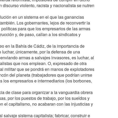
 discurso violento, racista y nacionalista se nutren
solución en un sistema en el que las ganancias
ambién. Los gobernantes, lejos de reconvertir la
can políticas para que los empresarios de las armas
ucción y, de paso, callan a los sindicatos y
o en la Bahía de Cádiz, de la importancia de
o luchar, únicamente, por la defensa de una
 enviando armas a salvajes invasores, es luchar, al
talistas que nos emplean. O, expresado de otra
ial militar que se pondrá en manos de explotadores
incón del planeta (trabajadores que podrían unirse
ras los empresarios e intermediarios (los borbones,
cia de clase para organizar a la vanguardia obrera
as, por los puestos de trabajo, por los sueldos y
 el capitalismo, no acabaran con las injusticias y
l salvaje sistema capitalista; fabricar, construir e