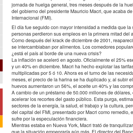
jornada de huelga general, tres meses después de la huelg
del gobierno del presidente Mauricio Macri, que acaba de
Internacional (FMI).
El día fue seguido con mayor intensidad a medida que la
personas perdieron sus empleos en la primera mitad del a
Como después del krack de diciembre de 2001, reapareció
se intercambiaban por alimentos. Los comedores populare
¿está el país al borde de una nueva crisis?
La inflación se aceleró en agosto. Oficialmente el 25% 
y un 40% en diciembre. Macri ha hecho explotar las tarifas
multiplicadas por 5 ó 10. Ahora es el turno de las necesi
meses, el precio de la harina se ha duplicado y, al subir
huevos aumentaron un 56%, el aceite un 40% y las comp
A cambio de un préstamo de 50.000 millones de dólares,
acelerar los recortes del gasto público. Esta purga, esti
sectores de la energía, la salud, el trabajo y la cultura, pero
del capital del FMI, presentado por Macri como remedio, 
sufre por la especulación financiera.
Mientras estaba en Nueva York, Macri trató de tranquilizar
que la situación empeoraría aún más. El director del Ba