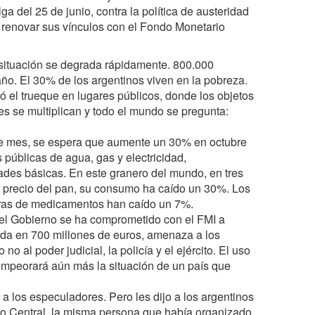
a del 25 de junio, contra la política de austeridad
 renovar sus vínculos con el Fondo Monetario
 situación se degrada rápidamente. 800.000
ño. El 30% de los argentinos viven en la pobreza.
 el trueque en lugares públicos, donde los objetos
s se multiplican y todo el mundo se pregunta:
ese mes, se espera que aumente un 30% en octubre
 públicas de agua, gas y electricidad,
dades básicas. En este granero del mundo, en tres
 el precio del pan, su consumo ha caído un 30%. Los
ras de medicamentos han caído un 7%.
 el Gobierno se ha comprometido con el FMI a
mada en 700 millones de euros, amenaza a los
 no al poder judicial, la policía y el ejército. El uso
empeorará aún más la situación de un país que
 a los especuladores. Pero les dijo a los argentinos
nco Central, la misma persona que había organizado