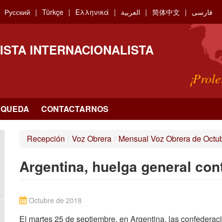
Русский
Türkçe
Ελληνικά
العربية
简体中文
فارسی
ISTA INTERNACIONALISTA
¡Prole
SQUEDA
CONTACTARNOS
Recepción
/
Voz Obrera
/
Mensual Voz Obrera de Octu
Argentina, huelga general cont
Octubre de 2018
El martes 25 de septiembre, en Argentina, las confeder