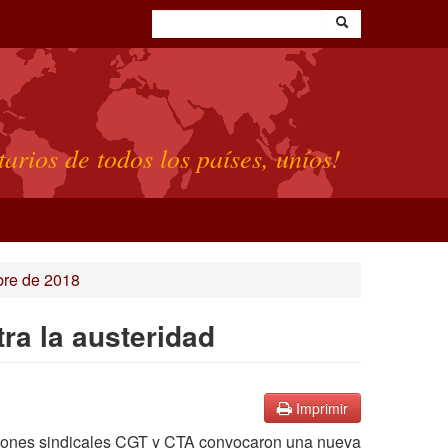
tarios de todos los países, uníos!
bre de 2018
ra la austeridad
Imprimir
aciones sindicales CGT y CTA convocaron una nueva