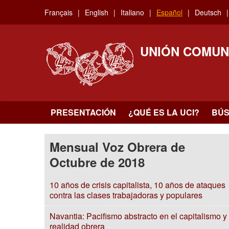
Skip
Français
English
Italiano
Español
Deutsch
to
main
content
UNIÓN COMUN
PRESENTACIÓN
¿QUÉ ES LA UCI?
BÚ
Mensual Voz Obrera de
Octubre de 2018
10 años de crisis capitalista, 10 años de ataques
contra las clases trabajadoras y populares
Navantia: Pacifismo abstracto en el capitalismo y
realidad obrera