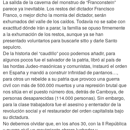
La salida de la caverna del monstruo de “Franconstein”
parece ya inevitable. Los restos del dictador Francisco
Franco, o mejor dicho la momia del dictador, serán
exhumados del valle de los caídos. Todavía no se sabe con
exactitud dónde irán a parar, la familia se opuso firmemente
a la exhumación de los restos, aunque ya se han
presentado voluntarios para buscarle sitio y darle Santo
sepulcro.
De la historia del “caudillo” poco podemos añadir, para
algunos pocos fue el salvador de la patria, libró al país de
las hordas Judeo-masónicas y comunistas, instauró el orden
en España y mandó a construir infinidad de pantanos…,
para otros un rebelde a su patria que provoco una guerra
civil con más de 500.000 muertos y una represión brutal que
nos sitúa en el puesto número dos, detrás de Camboya, de
personas desaparecidas (114.000 personas). Sin embargo,
para la clase trabajadora fue el asesino y enterrador de la
revolución social y el restaurador del orden capitalista bajo
su dictadura.
No debemos olvidar que, en los años 30, con la II República
y guerra civil un movimiento obrero luchador y