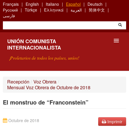
Skip
Français
English
Italiano
Español
Deutsch
to
Русский
Türkçe
Ελληνικά
العربية
简体中文
main
فارسی
content
UNIÓN COMUNISTA
INTERNACIONALISTA
¡Proletarios de todos los países, uníos!
PRESENTACIÓN
Recepción
/
Voz Obrera
/
Mensual Voz Obrera de Octubre de 2018
¿QUÉ ES LA UCI?
El monstruo de “Franconstein”
BÚSQUEDA
CONTACTARNOS
Octubre de 2018
Imprimir