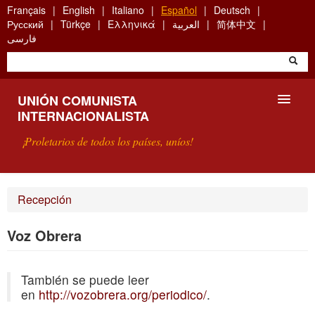
Skip
Français
English
Italiano
Español
Deutsch
to
Русский
Türkçe
Ελληνικά
العربية
简体中文
main
فارسی
content
UNIÓN COMUNISTA
INTERNACIONALISTA
¡Proletarios de todos los países, uníos!
PRESENTACIÓN
Recepción
¿QUÉ ES LA UCI?
Voz Obrera
BÚSQUEDA
También se puede leer
CONTACTARNOS
en
http://vozobrera.org/periodico/
.