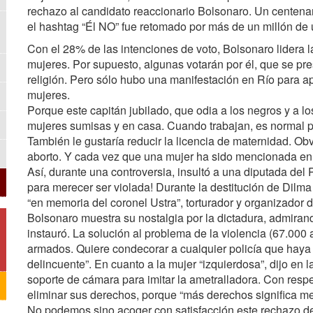
rechazo al candidato reaccionario Bolsonaro. Un centena
el hashtag “Él NO” fue retomado por más de un millón de u
Con el 28% de las intenciones de voto, Bolsonaro lidera la
mujeres. Por supuesto, algunas votarán por él, que se pres
religión. Pero sólo hubo una manifestación en Río para ap
mujeres.
Porque este capitán jubilado, que odia a los negros y a 
mujeres sumisas y en casa. Cuando trabajan, es normal
También le gustaría reducir la licencia de maternidad. Ob
aborto. Y cada vez que una mujer ha sido mencionada en
Así, durante una controversia, insultó a una diputada del
para merecer ser violada! Durante la destitución de Dilma 
“en memoria del coronel Ustra”, torturador y organizador d
Bolsonaro muestra su nostalgia por la dictadura, admirando
instauró. La solución al problema de la violencia (67.000
armados. Quiere condecorar a cualquier policía que haya 
delincuente”. En cuanto a la mujer “izquierdosa”, dijo en l
soporte de cámara para imitar la ametralladora. Con resp
eliminar sus derechos, porque “más derechos significa m
No podemos sino acoger con satisfacción este rechazo d