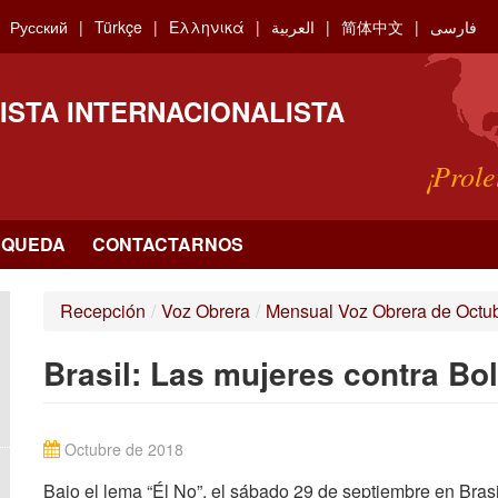
Русский
Türkçe
Ελληνικά
العربية
简体中文
فارسی
ISTA INTERNACIONALISTA
¡Prole
SQUEDA
CONTACTARNOS
Recepción
/
Voz Obrera
/
Mensual Voz Obrera de Octu
Brasil: Las mujeres contra Bo
Octubre de 2018
Bajo el lema “Él No”, el sábado 29 de septiembre en Brasi