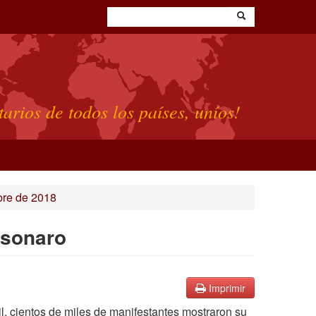
tarios de todos los países, uníos!
bre de 2018
lsonaro
Imprimir
l, cientos de miles de manifestantes mostraron su