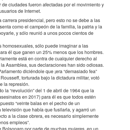
r de ciudades fueron afectadas por el movimiento y
suarios de Internet.
 carrera presidencial, pero esto no se debe a las
enta como el campeón de la familia, la patria y la
oyarle, y sólo reunió a unos pocos cientos de
los homosexuales, sólo puede imaginar a las
 para él que ganen un 25% menos que los hombres.
viamente está en contra de cualquier derecho al
 la Asamblea, sus declaraciones han sido odiosas.
 Parlamento diciéndole que ¡era “demasiado fea”
Rousseff, torturada bajo la dictadura militar, votó
e la represión.
 la “revolución” del 1 de abril de 1964 que la
 asesinatos en 2017) para él es que todos estén
puesto “veinte balas en el pecho de un
a televisión que había que fusilarla, y agarró un
ecto a la clase obrera, es necesario simplemente
enos empleos”.
e Bolsonaro por parte de muchas mujeres, en un