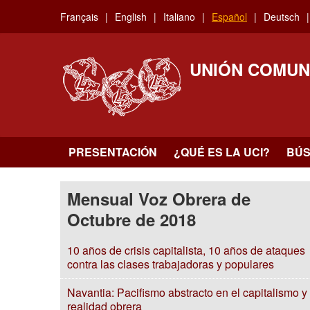
Skip
Français
English
Italiano
Español
Deutsch
to
main
content
UNIÓN COMUN
PRESENTACIÓN
¿QUÉ ES LA UCI?
BÚ
Mensual Voz Obrera de
Octubre de 2018
10 años de crisis capitalista, 10 años de ataques
contra las clases trabajadoras y populares
Navantia: Pacifismo abstracto en el capitalismo y
realidad obrera