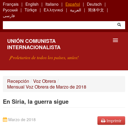
Skip
Français
English
Italiano
Español
Deutsch
to
Русский
Türkçe
Ελληνικά
العربية
简体中文
main
فارسی
content
UNIÓN COMUNISTA
INTERNACIONALISTA
¡Proletarios de todos los países, uníos!
PRESENTACIÓN
Recepción
/
Voz Obrera
/
Mensual Voz Obrera de Marzo de 2018
¿QUÉ ES LA UCI?
En Siria, la guerra sigue
BÚSQUEDA
CONTACTARNOS
Marzo de 2018
Imprimir