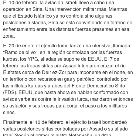
El 10 de febrero, la aviación israelí llevó a cabo una
operación en Siria. Una intervención militar más. Mientras
que el Estado islámico ya no controla sino algunas
posiciones aisladas, Siria se está convirtiendo en terreno de
enfrentamiento entre las distintas fuerzas presentes en esa
zona.
El 20 de enero el ejército turco lanzó una ofensiva, llamada
“Ramo de olivo”, en la región controlada por las fuerzas
kurdas, los YPG, aliadas se supone de EEUU. El 7 de
febrero las tropas sirias pro-Assad intentaron cruzar el río
Éufrates cerca de Deir ez-Zor para imponerse en el norte, en
un territorio con recursos en gas y petróleo, controlado por
las milicias kurdas y árabes del Frente Democrático Sirio
(FDS). EEUU, que hasta ahora se habían conformado con
avisos verbales contra la invasión turca, mandaron entonces
su aviación y sus tropas para cortar el paso a los militares
sirios.
Finalmente, el 10 de febrero, el ejército israelí bombardeó
varias posiciones sirias controladas por Assad o su aliado
iraní. Según el primer ministro Netanyahu, un dron