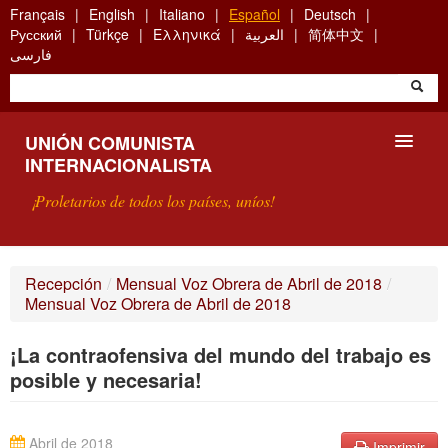
Skip
Français
English
Italiano
Español
Deutsch
to
Русский
Türkçe
Ελληνικά
العربية
简体中文
main
فارسی
content
UNIÓN COMUNISTA
INTERNACIONALISTA
¡Proletarios de todos los países, uníos!
PRESENTACIÓN
Recepción
/
Mensual Voz Obrera de Abril de 2018
/
Mensual Voz Obrera de Abril de 2018
¿QUÉ ES LA UCI?
¡La contraofensiva del mundo del trabajo es
BÚSQUEDA
posible y necesaria!
CONTACTARNOS
Abril de 2018
Imprimir