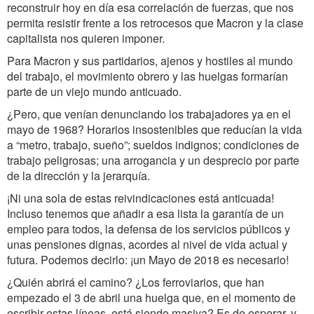
reconstruir hoy en día esa correlación de fuerzas, que nos
permita resistir frente a los retrocesos que Macron y la clase
capitalista nos quieren imponer.
Para Macron y sus partidarios, ajenos y hostiles al mundo
del trabajo, el movimiento obrero y las huelgas formarían
parte de un viejo mundo anticuado.
¿Pero, que venían denunciando los trabajadores ya en el
mayo de 1968? Horarios insostenibles que reducían la vida
a “metro, trabajo, sueño”; sueldos indignos; condiciones de
trabajo peligrosas; una arrogancia y un desprecio por parte
de la dirección y la jerarquía.
¡Ni una sola de estas reivindicaciones está anticuada!
Incluso tenemos que añadir a esa lista la garantía de un
empleo para todos, la defensa de los servicios públicos y
unas pensiones dignas, acordes al nivel de vida actual y
futura. Podemos decirlo: ¡un Mayo de 2018 es necesario!
¿Quién abrirá el camino? ¿Los ferroviarios, que han
empezado el 3 de abril una huelga que, en el momento de
escribir estas líneas, está siendo masiva? Es de esperar, y