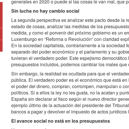
generales en 2020 o puede si las cosas le van mal, que p
Sin lucha no hay cambio social
La segunda perspectiva es analizar este pacto desde la re
estado de cosas, analizar las medidas de los presupues
medida, y como el porvenir del próximo gobierno es un err
Luxemburgo en “Reforma o Revolución” con claridad expli
En la sociedad capitalista, contrariamente a la sociedad f
separado del poder económico y el parlamento y su gobie
tuvieran el verdadero poder. Este espejismo democrático 
presupuestos incluidos, podemos cambiar los males que or
Sin embargo, la realidad es ocultada para que el verdade
pública. El verdadero poder es el económico que está e
el poder del dinero, compran, corrompen, manipulan o con
políticos. Si a ellos la ley no les gusta, no la acatan y p
España sin declarar al fisco según el nuevo director gener
ejemplo último de la actuación del presidente del Tribuna
bancos a pagar y devolver el impuesto de actos jurídicos 
El avance social no está en los presupuestos