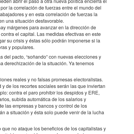
en abrir el paso a otra nueva política encierra el
por la correlación de fuerzas entre el mundo del
trabajadores y en esta correlación de fuerzas la
 en una situación desfavorable.
o hay márgenes para avanzar en la dirección de
contra el capital. Las medidas efectivas en este
gar su crisis y éstas sólo podrán imponerse si la
oras y populares.
as del pacto, “soñando” con nuevas elecciones y
una derechización de la situación. Ya tenemos
iones reales y no falsas promesas electoralistas.
y de los recortes sociales serán las que inviertan
mplo: contra el paro prohibir los despidos y ERE,
larios, subida automática de los salarios y
de las empresas y bancos y control de los
án a situación y ésta solo puede venir de la lucha
que no ataque los beneficios de los capitalistas y