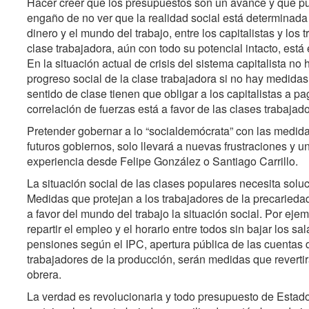
Hacer creer que los presupuestos son un avance y que pued
engaño de no ver que la realidad social está determinada 
dinero y el mundo del trabajo, entre los capitalistas y los 
clase trabajadora, aún con todo su potencial intacto, está
En la situación actual de crisis del sistema capitalista n
progreso social de la clase trabajadora si no hay medidas 
sentido de clase tienen que obligar a los capitalistas a pa
correlación de fuerzas está a favor de las clases trabajad
Pretender gobernar a lo “socialdemócrata” con las medid
futuros gobiernos, solo llevará a nuevas frustraciones y 
experiencia desde Felipe González o Santiago Carrillo.
La situación social de las clases populares necesita soluc
Medidas que protejan a los trabajadores de la precariedad 
a favor del mundo del trabajo la situación social. Por eje
repartir el empleo y el horario entre todos sin bajar los sa
pensiones según el IPC, apertura pública de las cuentas 
trabajadores de la producción, serán medidas que revertir
obrera.
La verdad es revolucionaria y todo presupuesto de Estado 