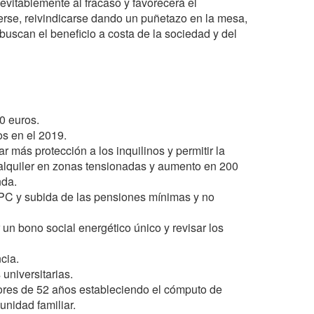
evitablemente al fracaso y favorecerá el
erse, reivindicarse dando un puñetazo en la mesa,
uscan el beneficio a costa de la sociedad y del
0 euros.
os en el 2019.
más protección a los inquilinos y permitir la
 alquiler en zonas tensionadas y aumento en 200
nda.
IPC y subida de las pensiones mínimas y no
 un bono social energético único y revisar los
cia.
universitarias.
res de 52 años estableciendo el cómputo de
unidad familiar.