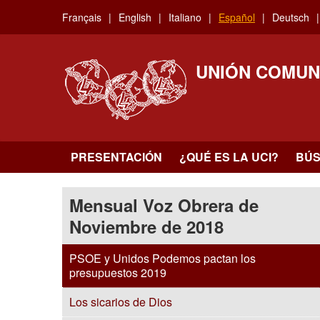
Skip
Français
English
Italiano
Español
Deutsch
to
main
content
UNIÓN COMUN
PRESENTACIÓN
¿QUÉ ES LA UCI?
BÚ
Mensual Voz Obrera de
Noviembre de 2018
PSOE y Unidos Podemos pactan los
presupuestos 2019
Los sicarios de Dios