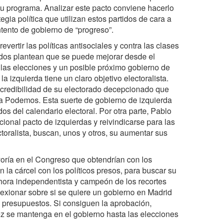
su programa. Analizar este pacto conviene hacerlo
egia política que utilizan estos partidos de cara a
tento de gobierno de “progreso”.
vertir las políticas antisociales y contra las clases
idos plantean que se puede mejorar desde el
r las elecciones y un posible próximo gobierno de
 izquierda tiene un claro objetivo electoralista.
 credibilidad de su electorado decepcionado que
 a Podemos. Esta suerte de gobierno de izquierda
s del calendario electoral. Por otra parte, Pablo
cional pacto de izquierdas y reivindicarse para las
ctoralista, buscan, unos y otros, su aumentar sus
oría en el Congreso que obtendrían con los
n la cárcel con los políticos presos, para buscar su
ahora independentista y campeón de los recortes
lexionar sobre si se quiere un gobierno en Madrid
 presupuestos. Si consiguen la aprobación,
 se mantenga en el gobierno hasta las elecciones