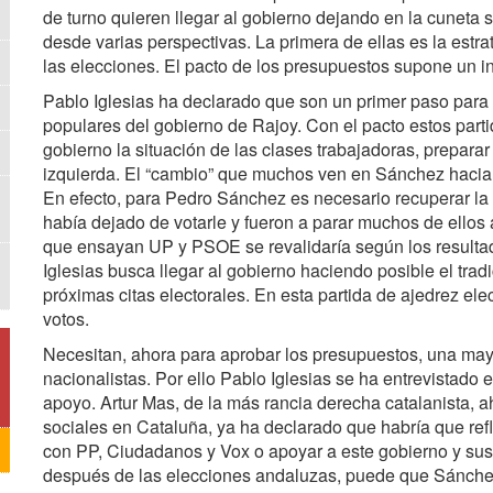
de turno quieren llegar al gobierno dejando en la cuneta 
desde varias perspectivas. La primera de ellas es la estrat
las elecciones. El pacto de los presupuestos supone un in
Pablo Iglesias ha declarado que son un primer paso para re
populares del gobierno de Rajoy. Con el pacto estos part
gobierno la situación de las clases trabajadoras, prepara
izquierda. El “cambio” que muchos ven en Sánchez hacia la
En efecto, para Pedro Sánchez es necesario recuperar la
había dejado de votarle y fueron a parar muchos de ellos
que ensayan UP y PSOE se revalidaría según los resultado
Iglesias busca llegar al gobierno haciendo posible el tradi
próximas citas electorales. En esta partida de ajedrez ele
votos.
Necesitan, ahora para aprobar los presupuestos, una may
nacionalistas. Por ello Pablo Iglesias se ha entrevistado e
apoyo. Artur Mas, de la más rancia derecha catalanista, 
sociales en Cataluña, ya ha declarado que habría que ref
con PP, Ciudadanos y Vox o apoyar a este gobierno y sus
después de las elecciones andaluzas, puede que Sánchez