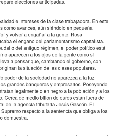
repare elecciones anticipadas.
alidad e intereses de la clase trabajadora. En este
tos como avances, aún siéndolo en pequeña
or y volver a engañar a la gente. Rosa
caba el engaño del parlamentarismo capitalista.
eudal o del antiguo régimen, el poder político está
rno aparecen a los ojos de la gente como si
lleva a pensar que, cambiando el gobierno, con
iginan la situación de las clases populares.
ro poder de la sociedad no aparezca a la luz
n los grandes banqueros y empresarios. Poseyendo
tratan legalmente o en negro a la población y a los
unto. Cerca de medio billón de euros están fuera de
al de la agencia tributaria Jesús Gascón. El
l Supremo respecto a la sentencia que obliga a los
lo demuestra.