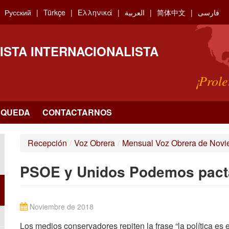
Русский
Türkçe
Ελληνικά
العربية
简体中文
فارسی
ISTA INTERNACIONALISTA
¡Prole
SQUEDA
CONTACTARNOS
Recepción
/
Voz Obrera
/
Mensual Voz Obrera de Novi
PSOE y Unidos Podemos pacta
Noviembre de 2018
Los medios conservadores repiten la frase “la política es e