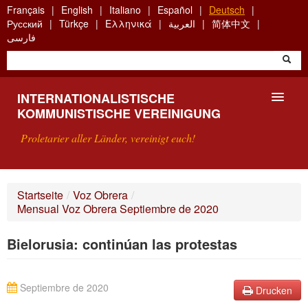
Skip
Français
English
Italiano
Español
Deutsch
to
Русский
Türkçe
Ελληνικά
العربية
简体中文
main
فارسی
content
INTERNATIONALISTISCHE
KOMMUNISTISCHE VEREINIGUNG
Proletarier aller Länder, vereinigt euch!
VORSTELLUNG
Startseite
/
Voz Obrera
/
Mensual Voz Obrera Septiembre de 2020
WAS IST DIE IKV?
Bielorusia: continúan las protestas
SUCHE
KONTAKT
Septiembre de 2020
Drucken