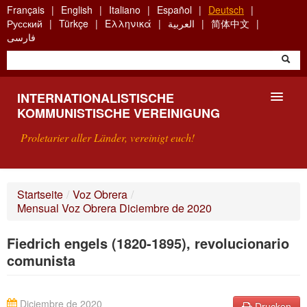
Skip
Français
English
Italiano
Español
Deutsch
to
Русский
Türkçe
Ελληνικά
العربية
简体中文
main
فارسی
content
INTERNATIONALISTISCHE
KOMMUNISTISCHE VEREINIGUNG
Proletarier aller Länder, vereinigt euch!
VORSTELLUNG
Startseite
/
Voz Obrera
/
Mensual Voz Obrera Diciembre de 2020
WAS IST DIE IKV?
Fiedrich engels (1820-1895), revolucionario
SUCHE
comunista
KONTAKT
Diciembre de 2020
Drucken