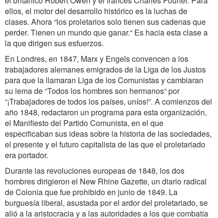
el británico Robert Owen y el francés Charles Fourier. Para
ellos, el motor del desarrollo histórico es la luchas de
clases. Ahora “los proletarios solo tienen sus cadenas que
perder. Tienen un mundo que ganar.“ Es hacia esta clase a
la que dirigen sus esfuerzos.
En Londres, en 1847, Marx y Engels convencen a los
trabajadores alemanes emigrados de la Liga de los Justos
para que la llamaran Liga de los Comunistas y cambiaran
su lema de “Todos los hombres son hermanos“ por
“¡Trabajadores de todos los países, uníos!”. A comienzos del
año 1848, redactaron un programa para esta organización,
el Manifiesto del Partido Comunista, en el que
especificaban sus ideas sobre la historia de las sociedades,
el presente y el futuro capitalista de las que el proletariado
era portador.
Durante las revoluciones europeas de 1848, los dos
hombres dirigieron el New Rhine Gazette, un diario radical
de Colonia que fue prohibido en junio de 1849. La
burguesía liberal, asustada por el ardor del proletariado, se
alió a la aristocracia y a las autoridades a los que combatía