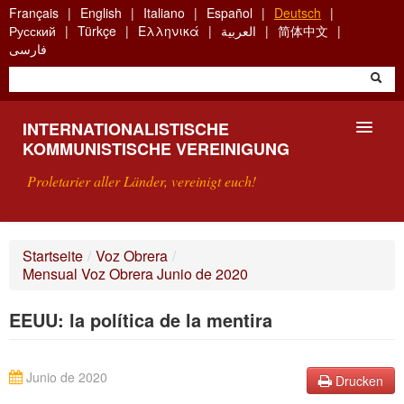
Skip
Français
English
Italiano
Español
Deutsch
to
Русский
Türkçe
Ελληνικά
العربية
简体中文
main
فارسی
content
INTERNATIONALISTISCHE
KOMMUNISTISCHE VEREINIGUNG
Proletarier aller Länder, vereinigt euch!
VORSTELLUNG
Startseite
/
Voz Obrera
/
Mensual Voz Obrera Junio de 2020
WAS IST DIE IKV?
EEUU: la política de la mentira
SUCHE
KONTAKT
Junio de 2020
Drucken