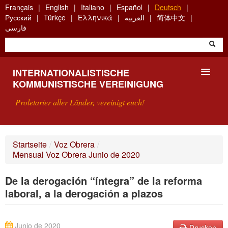
Skip
Français
English
Italiano
Español
Deutsch
to
Русский
Türkçe
Ελληνικά
العربية
简体中文
main
فارسی
content
INTERNATIONALISTISCHE
KOMMUNISTISCHE VEREINIGUNG
Proletarier aller Länder, vereinigt euch!
VORSTELLUNG
Startseite
/
Voz Obrera
/
Mensual Voz Obrera Junio de 2020
WAS IST DIE IKV?
De la derogación “íntegra” de la reforma
SUCHE
laboral, a la derogación a plazos
KONTAKT
Junio de 2020
Drucken