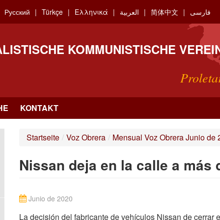
Русский
Türkçe
Ελληνικά
العربية
简体中文
فارسی
ALISTISCHE KOMMUNISTISCHE VEREI
Proleta
HE
KONTAKT
Startseite
/
Voz Obrera
/
Mensual Voz Obrera Junio de 
Nissan deja en la calle a más 
Junio de 2020
La decisión del fabricante de vehículos Nissan de cerrar e