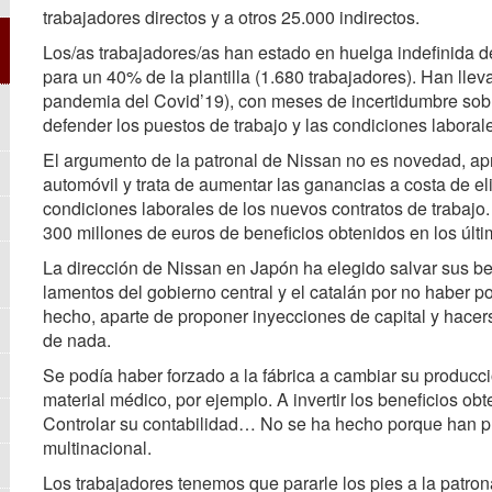
trabajadores directos y a otros 25.000 indirectos.
Los/as trabajadores/as han estado en huelga indefinida
para un 40% de la plantilla (1.680 trabajadores). Han llev
pandemia del Covid’19), con meses de incertidumbre sobre
defender los puestos de trabajo y las condiciones laboral
El argumento de la patronal de Nissan no es novedad, apr
automóvil y trata de aumentar las ganancias a costa de eli
condiciones laborales de los nuevos contratos de trabajo. 
300 millones de euros de beneficios obtenidos en los últ
La dirección de Nissan en Japón ha elegido salvar sus ben
lamentos del gobierno central y el catalán por no haber 
hecho, aparte de proponer inyecciones de capital y hacers
de nada.
Se podía haber forzado a la fábrica a cambiar su producción
material médico, por ejemplo. A invertir los beneficios o
Controlar su contabilidad… No se ha hecho porque han pref
multinacional.
Los trabajadores tenemos que pararle los pies a la patrona