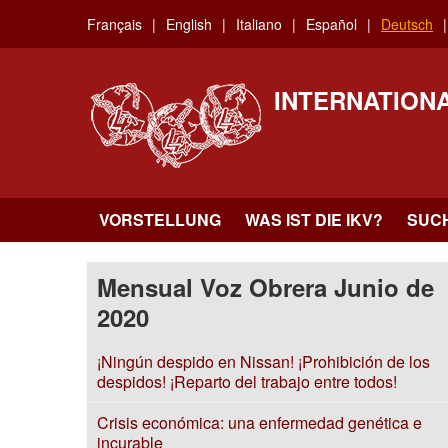
Skip
Français
English
Italiano
Español
Deutsch
to
main
content
INTERNATION
VORSTELLUNG
WAS IST DIE IKV?
SUC
Mensual Voz Obrera Junio de
2020
¡Ningún despido en Nissan! ¡Prohibición de los
despidos! ¡Reparto del trabajo entre todos!
Crisis económica: una enfermedad genética e
incurable