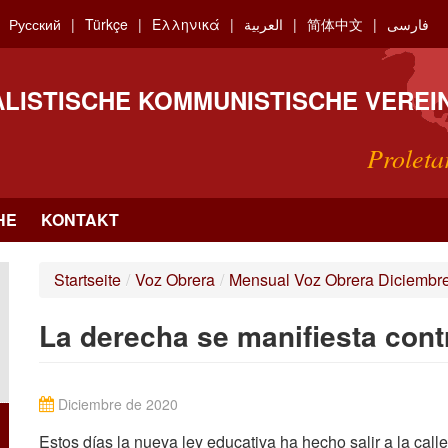
Русский
Türkçe
Ελληνικά
العربية
简体中文
فارسی
ALISTISCHE KOMMUNISTISCHE VEREI
Proleta
HE
KONTAKT
Startseite
/
Voz Obrera
/
Mensual Voz Obrera Diciembr
La derecha se manifiesta cont
Diciembre de 2020
Estos días la nueva ley educativa ha hecho salir a la call