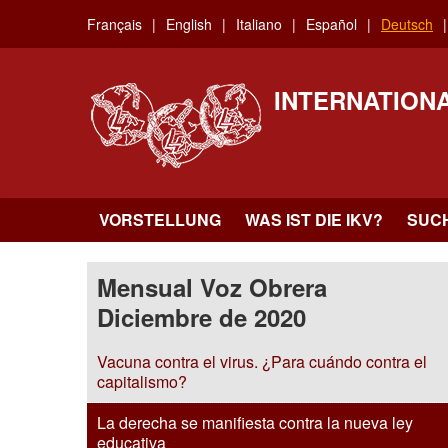
Skip
Français
English
Italiano
Español
Deutsch
to
main
content
INTERNATION
VORSTELLUNG
WAS IST DIE IKV?
SUC
Mensual Voz Obrera
Diciembre de 2020
Vacuna contra el virus. ¿Para cuándo contra el
capitalismo?
La derecha se manifiesta contra la nueva ley
educativa