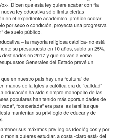
ox-. Dicen que esta ley quiere acabar con “la
nueva ley educativa sólo limita ciertas
ión en el expediente académico, prohíbe cobrar
olo por sexo o condición, proyecta una progresiva
n” de suelo público.
educativa – la mayoría religiosa católica- no está
mente su presupuesto en 10 años, subió un 25%,
ros destinados en 2017 y que no van a verse
 Presupuestos Generales del Estado prevé un
que en nuestro país hay una “cultura” de
n manos de la iglesia católica era de “calidad”
 la educación ha sido siempre monopolio de las
clases populares han tenido más oportunidades de
ivada”, “concertada” era para las familias que
glesia mantenían su privilegio de educar y de
s.
mantener sus máximos privilegios ideológicos y por
 o monja quieres estudiar, a costa -claro está- del