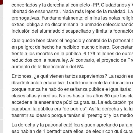
concertados y la derecha al completo -PP, Ciudadanos y V
libertad de enseñanza”. Nada más lejos de la realidad. La 
prerrogativas. Fundamentalmente: elimina las notas relig
extras, obliga a no discriminar al alumnado seleccionánd
inclusión del alumnado discapacitado y limita la “donació
Que quede bien claro: el negocio y control de la patronal 
en peligro: de hecho ha recibido mucho dinero. Concreta
frente a los recortes en la pública. 6.179 millones de eu
reducidos con la nueva ley. Al contrario, el proyecto de
aumento de la financiación del 5%.
Entonces, ¿a qué vienen tantos aspavientos? La razón es 
discriminación educativa. Tradicionalmente la educación e
porque nunca ha habido enseñanza pública e igualitaria:
clases altas y medias. No es hasta los años 80 que las 
acceder a la enseñanza pública gratuita. La educación “pr
pagaban; la pública era “de pobres”. Así la derecha y la i
trasmitir su ideario porque tenían el “prestigio” y los medio
La derecha y la patronal católica siguen apretando para 
eso hablan de “libertad” para ellos, de elegir con qué cura