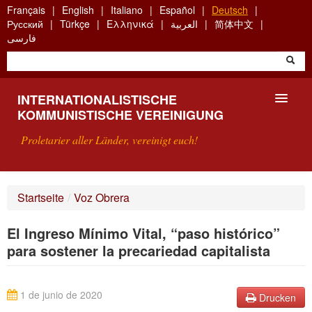
Skip
Français
English
Italiano
Español
Deutsch
to
Русский
Türkçe
Ελληνικά
العربية
简体中文
main
فارسی
content
INTERNATIONALISTISCHE
KOMMUNISTISCHE VEREINIGUNG
Proletarier aller Länder, vereinigt euch!
VORSTELLUNG
Startseite
/
Voz Obrera
WAS IST DIE IKV?
El Ingreso Mínimo Vital, “paso histórico”
SUCHE
para sostener la precariedad capitalista
KONTAKT
1 de junio de 2020
Drucken