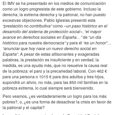
El IMV se ha presentado en los medios de comunicación
como un logro progresista de este gobierno. Incluso la
derecha, la extrema derecha y la patronal, no han puesto
excesivas objeciones. Pablo Iglesias presentó esta
“prestación no contributiva”
como «
un paso histórico en el
desarrollo del sistema de protección social»
,
“el mayor
avance en derechos sociales en
España…”
de “
un día
histórico para nuestra democracia”
y para él
“es un honor”…
“anunciar que hoy nace un nuevo derecho social en
España”
. A pesar de estas altisonantes y exageradas
palabras, la prestación es insuficiente y en verdad, la
medida, es una ayuda más, que no resuelve la causa real
de la pobreza: el paro y la precariedad laboral. Con 462 €
para una persona o 1015 € para dos adultos y tres hijos,
supondrá un alivio, no más, para las 850 mil familias en la
pobreza extrema, lo cual siempre será bienvenido.
Pero veamos, ¿es verdaderamente un logro para los más
pobres?, o, ¿es una forma de desactivar la crisis en favor de
la patronal y el capital?