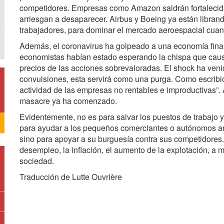
competidores. Empresas como Amazon saldrán fortalecidas
arriesgan a desaparecer. Airbus y Boeing ya están librand
trabajadores, para dominar el mercado aeroespacial cua
Además, el coronavirus ha golpeado a una economía finan
economistas habían estado esperando la chispa que causa
precios de las acciones sobrevaloradas. El shock ha ven
convulsiones, esta servirá como una purga. Como escribió
actividad de las empresas no rentables e improductivas”.
masacre ya ha comenzado.
Evidentemente, no es para salvar los puestos de trabajo y 
para ayudar a los pequeños comerciantes o autónomos arru
sino para apoyar a su burguesía contra sus competidores
desempleo, la inflación, el aumento de la explotación, a 
sociedad.
Traducción de Lutte Ouvrière