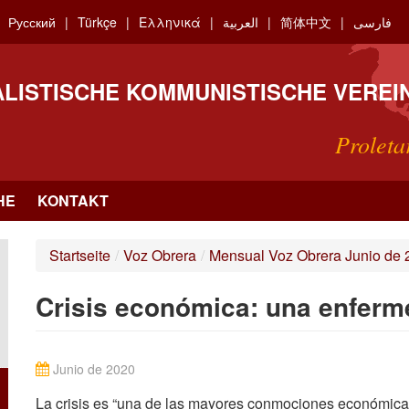
Русский
Türkçe
Ελληνικά
العربية
简体中文
فارسی
ALISTISCHE KOMMUNISTISCHE VEREI
Proleta
HE
KONTAKT
Startseite
/
Voz Obrera
/
Mensual Voz Obrera Junio de 
Crisis económica: una enferm
Junio de 2020
La crisis es “una de las mayores conmociones económicas d