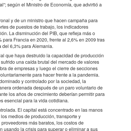
l”; según el Ministro de Economía, que advirtió a
tronal y de un ministro que hacen campaña para
ortes de puestos de trabajo, los indicadores
ón. La disminución del PIB, que refleja más o
% para Francia en 2020, frente al 2,6% en 2009 tras
ea del 6,3% para Alemania.
al que haya destruido la capacidad de producción
ufrido una caída brutal del mercado de valores
ra de empresas y luego el cierre de secciones
oluntariamente para hacer frente a la pandemia.
ominado y controlado por la sociedad, la
manera ordenada después de un paro voluntario de
nte los años de crecimiento deberían permitir para
 esencial para la vida cotidiana.
trolada. El capital está concentrado en las manos
 los medios de producción, transporte y
s proveedores más baratos, los costos de
n usando la crisis para superar o eliminar a sus