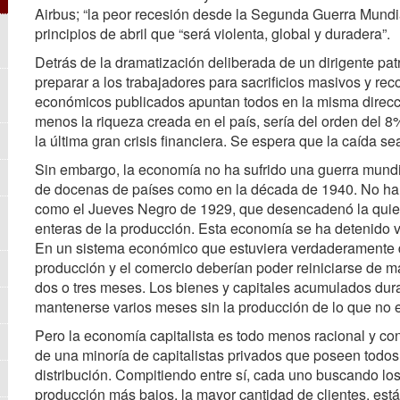
Airbus; “la peor recesión desde la Segunda Guerra Mundia
principios de abril que “será violenta, global y duradera”.
Detrás de la dramatización deliberada de un dirigente pa
preparar a los trabajadores para sacrificios masivos y rec
económicos publicados apuntan todos en la misma direcci
menos la riqueza creada en el país, sería del orden del 8
la última gran crisis financiera. Se espera que la caída s
Sin embargo, la economía no ha sufrido una guerra mundi
de docenas de países como en la década de 1940. No ha s
como el Jueves Negro de 1929, que desencadenó la quieb
enteras de la producción. Esta economía se ha detenido v
En un sistema económico que estuviera verdaderamente d
producción y el comercio deberían poder reiniciarse de 
dos o tres meses. Los bienes y capitales acumulados dura
mantenerse varios meses sin la producción de lo que no es
Pero la economía capitalista es todo menos racional y con
de una minoría de capitalistas privados que poseen todos
distribución. Compitiendo entre sí, cada uno buscando lo
producción más bajos, la mayor cantidad de clientes, está