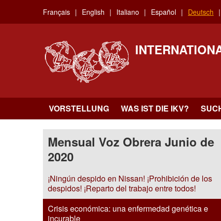
Skip
Français
English
Italiano
Español
Deutsch
to
main
content
INTERNATION
VORSTELLUNG
WAS IST DIE IKV?
SUC
Mensual Voz Obrera Junio de
2020
¡Ningún despido en Nissan! ¡Prohibición de los
despidos! ¡Reparto del trabajo entre todos!
Crisis económica: una enfermedad genética e
incurable