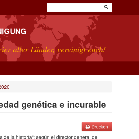
NIGUNG
rier aller Länder, vereinigt euch!
2020
edad genética e incurable
Drucken
e la historia”; según el director general de