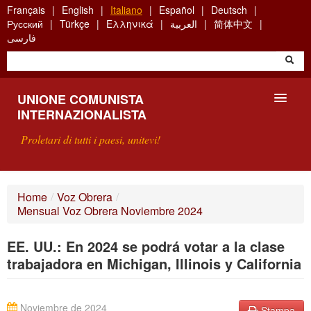
Skip
Français
English
Italiano
Español
Deutsch
to
Русский
Türkçe
Ελληνικά
العربية
简体中文
main
فارسی
content
UNIONE COMUNISTA
INTERNAZIONALISTA
Proletari di tutti i paesi, unitevi!
PRESENTAZIONE
Home
/
Voz Obrera
/
Mensual Voz Obrera Noviembre 2024
COS'È L'UCI ?
EE. UU.: En 2024 se podrá votar a la clase
RICERCA
trabajadora en Michigan, Illinois y California
SCRIVETECI
Noviembre de 2024
Stampa