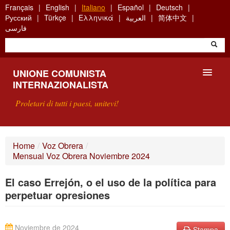
Skip
Français
English
Italiano
Español
Deutsch
to
Русский
Türkçe
Ελληνικά
العربية
简体中文
main
فارسی
content
UNIONE COMUNISTA
INTERNAZIONALISTA
Proletari di tutti i paesi, unitevi!
PRESENTAZIONE
Home
/
Voz Obrera
/
Mensual Voz Obrera Noviembre 2024
COS'È L'UCI ?
El caso Errejón, o el uso de la política para
RICERCA
perpetuar opresiones
SCRIVETECI
Noviembre de 2024
Stampa