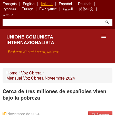
Skip
Français
English
Italiano
Español
Deutsch
to
Русский
Türkçe
Ελληνικά
العربية
简体中文
main
فارسی
content
UNIONE COMUNISTA
INTERNAZIONALISTA
Proletari di tutti i paesi, unitevi!
PRESENTAZIONE
Home
/
Voz Obrera
/
Mensual Voz Obrera Noviembre 2024
COS'È L'UCI ?
Cerca de tres millones de españoles viven
RICERCA
bajo la pobreza
SCRIVETECI
Noviembre de 2024
Stampa