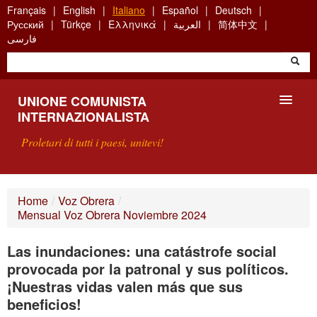
Skip
Français
English
Italiano
Español
Deutsch
to
Русский
Türkçe
Ελληνικά
العربية
简体中文
main
فارسی
content
UNIONE COMUNISTA
INTERNAZIONALISTA
Proletari di tutti i paesi, unitevi!
PRESENTAZIONE
Home
/
Voz Obrera
/
Mensual Voz Obrera Noviembre 2024
COS'È L'UCI ?
Las inundaciones: una catástrofe social
RICERCA
provocada por la patronal y sus políticos.
SCRIVETECI
¡Nuestras vidas valen más que sus
beneficios!