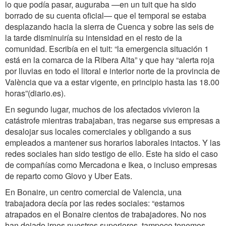
lo que podía pasar, auguraba —en un tuit que ha sido
borrado de su cuenta oficial— que el temporal se estaba
desplazando hacia la sierra de Cuenca y sobre las seis de
la tarde disminuiría su intensidad en el resto de la
comunidad. Escribía en el tuit: “la emergencia situación 1
está en la comarca de la Ribera Alta” y que hay “alerta roja
por lluvias en todo el litoral e interior norte de la provincia de
València que va a estar vigente, en principio hasta las 18.00
horas”(diario.es).
En segundo lugar, muchos de los afectados vivieron la
catástrofe mientras trabajaban, tras negarse sus empresas a
desalojar sus locales comerciales y obligando a sus
empleados a mantener sus horarios laborales intactos. Y las
redes sociales han sido testigo de ello. Este ha sido el caso
de compañías como Mercadona e Ikea, o incluso empresas
de reparto como Glovo y Uber Eats.
En Bonaire, un centro comercial de Valencia, una
trabajadora decía por las redes sociales: “estamos
atrapados en el Bonaire cientos de trabajadores. No nos
han dejado irnos nuestros superiores, tampoco tenemos