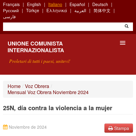
Skip
Français
English
Italiano
Español
Deutsch
to
Русский
Türkçe
Ελληνικά
العربية
简体中文
main
فارسی
content
UNIONE COMUNISTA
INTERNAZIONALISTA
Proletari di tutti i paesi, unitevi!
PRESENTAZIONE
Home
/
Voz Obrera
/
Mensual Voz Obrera Noviembre 2024
COS'È L'UCI ?
25N, día contra la violencia a la mujer
RICERCA
SCRIVETECI
Noviembre de 2024
Stampa