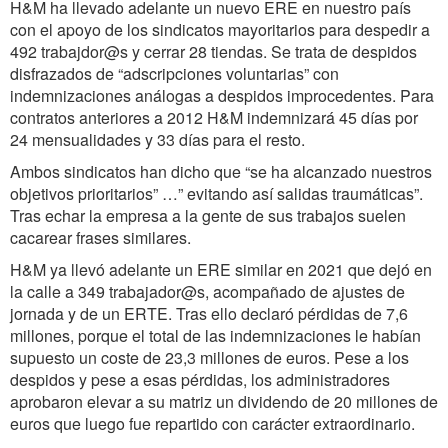
H&M ha llevado adelante un nuevo ERE en nuestro país
con el apoyo de los sindicatos mayoritarios para despedir a
492 trabajdor@s y cerrar 28 tiendas. Se trata de despidos
disfrazados de “adscripciones voluntarias” con
indemnizaciones análogas a despidos improcedentes. Para
contratos anteriores a 2012 H&M indemnizará 45 días por
24 mensualidades y 33 días para el resto.
Ambos sindicatos han dicho que “se ha alcanzado nuestros
objetivos prioritarios” …” evitando así salidas traumáticas”.
Tras echar la empresa a la gente de sus trabajos suelen
cacarear frases similares.
H&M ya llevó adelante un ERE similar en 2021 que dejó en
la calle a 349 trabajador@s, acompañado de ajustes de
jornada y de un ERTE. Tras ello declaró pérdidas de 7,6
millones, porque el total de las indemnizaciones le habían
supuesto un coste de 23,3 millones de euros. Pese a los
despidos y pese a esas pérdidas, los administradores
aprobaron elevar a su matriz un dividendo de 20 millones de
euros que luego fue repartido con carácter extraordinario.