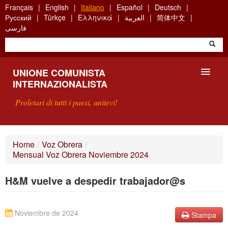
Skip
Français
English
Italiano
Español
Deutsch
to
Русский
Türkçe
Ελληνικά
العربية
简体中文
main
فارسی
content
UNIONE COMUNISTA
INTERNAZIONALISTA
Proletari di tutti i paesi, unitevi!
PRESENTAZIONE
Home
/
Voz Obrera
/
Mensual Voz Obrera Noviembre 2024
COS'È L'UCI ?
H&M vuelve a despedir trabajador@s
RICERCA
SCRIVETECI
Noviembre de 2024
Stampa