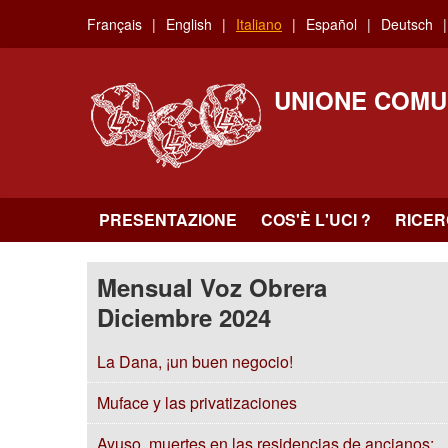
Skip
Français
English
Italiano
Español
Deutsch
to
main
content
UNIONE COMU
PRESENTAZIONE
COS'È L'UCI ?
RICE
Mensual Voz Obrera
Diciembre 2024
La Dana, ¡un buen negocio!
Muface y las privatizaciones
Ayuso, muertes en las residencias de ancianos: