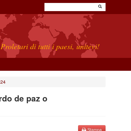
Proletari di tutti i paesi, unitevi!
024
rdo de paz o
Stampa