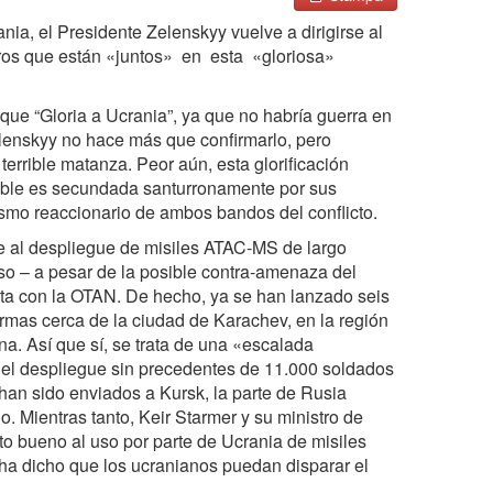
nia, el Presidente Zelenskyy vuelve a dirigirse al
os que están «juntos» en esta «gloriosa»
ue “Gloria a Ucrania”, ya que no habría guerra en
elenskyy no hace más que confirmarlo, pero
errible matanza. Peor aún, esta glorificación
table es secundada santurronamente por sus
lismo reaccionario de ambos bandos del conflicto.
e al despliegue de misiles ATAC-MS de largo
so – a pesar de la posible contra-amenaza del
ecta con la OTAN. De hecho, ya se han lanzado seis
rmas cerca de la ciudad de Karachev, en la región
a. Así que sí, se trata de una «escalada
 el despliegue sin precedentes de 11.000 soldados
han sido enviados a Kursk, la parte de Rusia
. Mientras tanto, Keir Starmer y su ministro de
o bueno al uso por parte de Ucrania de misiles
ha dicho que los ucranianos puedan disparar el