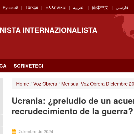
Русский
Türkçe
Ελληνικά
العربية
简体中文
فارسی
NISTA INTERNAZIONALISTA
RCA
SCRIVETECI
Home
/
Voz Obrera
/
Mensual Voz Obrera Diciembre 2
Ucrania: ¿preludio de un acue
recrudecimiento de la guerra?
Diciembre de 2024