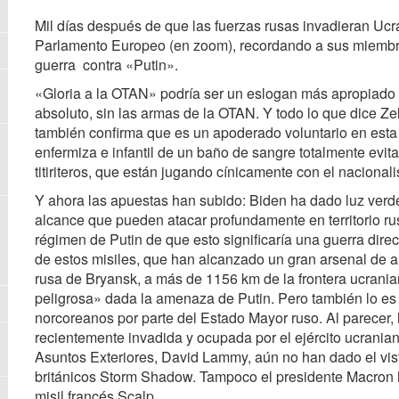
Mil días después de que las fuerzas rusas invadieran Ucra
Parlamento Europeo (en zoom), recordando a sus miembr
guerra contra «Putin».
«Gloria a la OTAN» podría ser un eslogan más apropiado q
absoluto, sin las armas de la OTAN. Y todo lo que dice Z
también confirma que es un apoderado voluntario en esta t
enfermiza e infantil de un baño de sangre totalmente evi
titiriteros, que están jugando cínicamente con el naciona
Y ahora las apuestas han subido: Biden ha dado luz verd
alcance que pueden atacar profundamente en territorio ru
régimen de Putin de que esto significaría una guerra dir
de estos misiles, que han alcanzado un gran arsenal de a
rusa de Bryansk, a más de 1156 km de la frontera ucranian
peligrosa» dada la amenaza de Putin. Pero también lo es
norcoreanos por parte del Estado Mayor ruso. Al parecer, 
recientemente invadida y ocupada por el ejército ucraniano
Asuntos Exteriores, David Lammy, aún no han dado el vist
británicos Storm Shadow. Tampoco el presidente Macron 
misil francés Scalp.