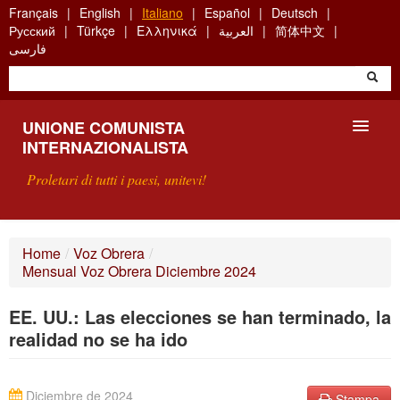
Skip
Français
English
Italiano
Español
Deutsch
to
Русский
Türkçe
Ελληνικά
العربية
简体中文
main
فارسی
content
UNIONE COMUNISTA
INTERNAZIONALISTA
Proletari di tutti i paesi, unitevi!
PRESENTAZIONE
Home
/
Voz Obrera
/
Mensual Voz Obrera Diciembre 2024
COS'È L'UCI ?
EE. UU.: Las elecciones se han terminado, la
RICERCA
realidad no se ha ido
SCRIVETECI
Diciembre de 2024
Stampa