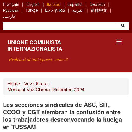
Skip
Français
English
Italiano
Español
Deutsch
to
Русский
Türkçe
Ελληνικά
العربية
简体中文
main
فارسی
content
UNIONE COMUNISTA
INTERNAZIONALISTA
Proletari di tutti i paesi, unitevi!
PRESENTAZIONE
Home
/
Voz Obrera
/
Mensual Voz Obrera Diciembre 2024
COS'È L'UCI ?
Las secciones sindicales de ASC, SIT,
RICERCA
CCOO y CGT siembran la confusión entre
SCRIVETECI
los trabajadores desconvocando la huelga
en TUSSAM