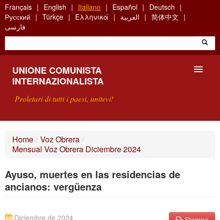
Skip
Français
English
Italiano
Español
Deutsch
to
Русский
Türkçe
Ελληνικά
العربية
简体中文
main
فارسی
content
UNIONE COMUNISTA
INTERNAZIONALISTA
Proletari di tutti i paesi, unitevi!
PRESENTAZIONE
Home
/
Voz Obrera
/
Mensual Voz Obrera Diciembre 2024
COS'È L'UCI ?
Ayuso, muertes en las residencias de
RICERCA
ancianos: vergüenza
SCRIVETECI
Diciembre de 2024
Stampa