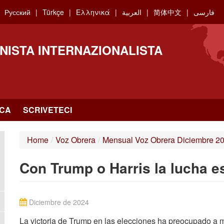
Русский
Türkçe
Ελληνικά
العربية
简体中文
فارسی
NISTA INTERNAZIONALISTA
RCA
SCRIVETECI
Home
/
Voz Obrera
/
Mensual Voz Obrera Diciembre 2
Con Trump o Harris la lucha e
Diciembre de 2024
La victoria de Trump en las elecciones ha preocupado a 