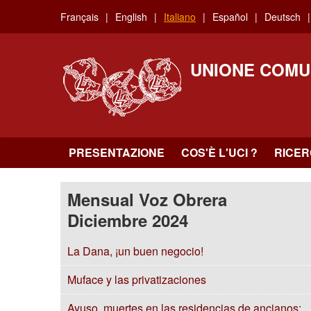
Skip
Français
English
Italiano
Español
Deutsch
to
main
content
UNIONE COMU
PRESENTAZIONE
COS'È L'UCI ?
RICE
Mensual Voz Obrera
Diciembre 2024
La Dana, ¡un buen negocio!
Muface y las privatizaciones
Ayuso, muertes en las residencias de ancianos: