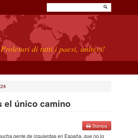
Proletari di tutti i paesi, unitevi!
024
s el único camino
Stampa
mucha gente de izquierdas en España, que no lo