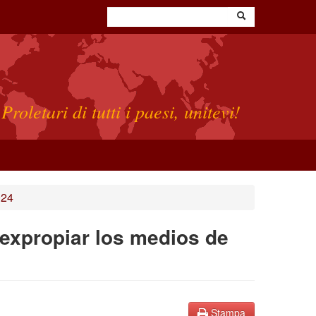
Proletari di tutti i paesi, unitevi!
024
e expropiar los medios de
Stampa