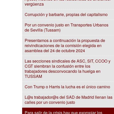
vergüenza
Corrupción y barbarie, propias del capitalismo
Por un convenio justo en Transportes Urbanos
de Sevilla (Tussam)
Presentamos a continuación la propuesta de
reivindicaciones de la comisión elegida en
asamblea del 24 de octubre 2024
Las secciones sindicales de ASC, SIT, CCOO y
CGT siembran la confusión entre los
trabajadores desconvocando la huelga en
TUSSAM
Con Trump o Harris la lucha es el único camino
L@s trabajador@s del SAD de Madrid llenan las
calles por un convenio justo
Para salir de la crisis hay que expropiar los