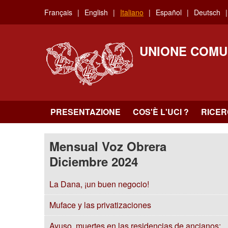
Skip
Français
English
Italiano
Español
Deutsch
to
main
content
UNIONE COMU
PRESENTAZIONE
COS'È L'UCI ?
RICE
Mensual Voz Obrera
Diciembre 2024
La Dana, ¡un buen negocio!
Muface y las privatizaciones
Ayuso, muertes en las residencias de ancianos: